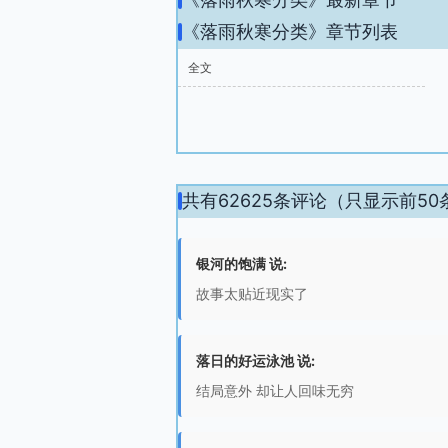
《落雨秋寒分类》章节列表
全文
共有62625条评论（只显示前50
银河的饱满 说:
故事太贴近现实了
落日的好运泳池 说:
结局意外 却让人回味无穷