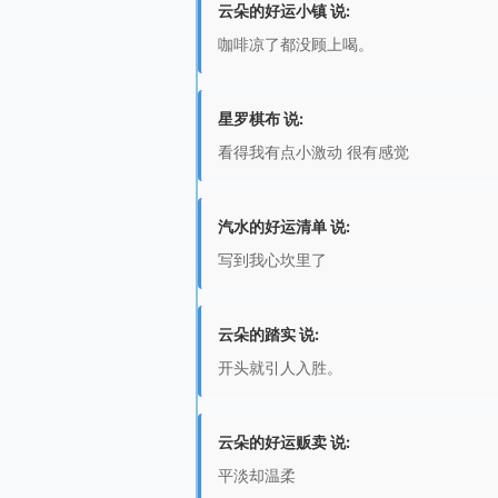
云朵的好运小镇 说:
咖啡凉了都没顾上喝。
星罗棋布 说:
看得我有点小激动 很有感觉
汽水的好运清单 说:
写到我心坎里了
云朵的踏实 说:
开头就引人入胜。
云朵的好运贩卖 说:
平淡却温柔