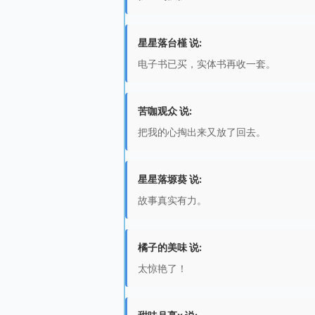
星星落台槿 说:
电子书已买，实体书再收一套。
苦咖观众 说:
把我的心掏出来又放了回去。
星星落塬葵 说:
故事真实有力。
橘子的美味 说:
太惊艳了！