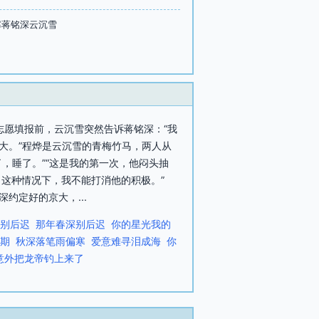
寒蒋铭深云沉雪
志愿填报前，云沉雪突然告诉蒋铭深：“我
大。”程烨是云沉雪的青梅竹马，两人从
，睡了。”“这是我的第一次，他闷头抽
。这种情况下，我不能打消他的积极。”
约定好的京大，...
别后迟
那年春深别后迟
你的星光我的
期
秋深落笔雨偏寒
爱意难寻泪成海
你
意外把龙帝钓上来了