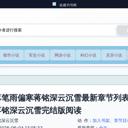
收藏书书网
都市小说
军史小说
网游小说
科幻小说
灵异小说
落笔雨偏寒蒋铭深云沉雪最新章节列表
蒋铭深云沉雪完结版阅读
铭深云沉雪
动 作：
加入书架
、
章节目
6-06-04 13:05:33
最新章节：
全文