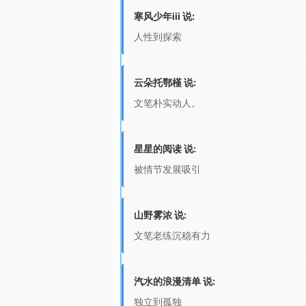
寒风少年iii 说:
人性到探索
云朵托鄂槿 说:
文笔朴实动人。
星星的阅读 说:
被情节发展吸引
山野雾浓 说:
文笔老练沉稳有力
汽水的浪漫清单 说:
独立到孤独