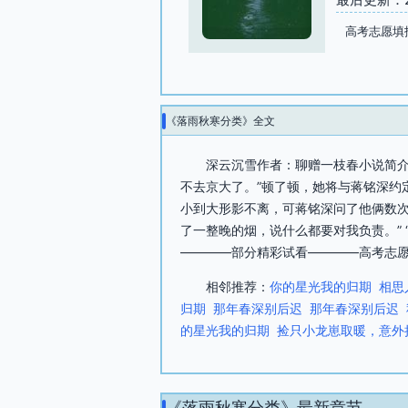
高考志愿填
《落雨秋寒分类》全文
深云沉雪作者：聊赠一枝春小说简介
不去京大了。”顿了顿，她将与蒋铭深约
小到大形影不离，可蒋铭深问了他俩数次
了一整晚的烟，说什么都要对我负责。”
————部分精彩试看————高考志愿
相邻推荐：
你的星光我的归期
相思
归期
那年春深别后迟
那年春深别后迟
的星光我的归期
捡只小龙崽取暖，意外
《落雨秋寒分类》最新章节