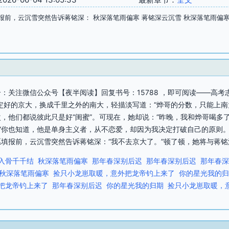
报前，云沉雪突然告诉蒋铭深： 秋深落笔雨偏寒 蒋铭深云沉雪 秋深落笔雨偏
：关注微信公众号【夜半阅读】回复书号：15788 ，即可阅读——高考
定好的京大，换成千里之外的南大，轻描淡写道：“烨哥的分数，只能上南
，他们都说彼此只是好“闺蜜”。可现在，她却说：“昨晚，我和烨哥喝多了
 “你也知道，他是单身主义者，从不恋爱，却因为我决定打破自己的原则
填报前，云沉雪突然告诉蒋铭深：“我不去京大了。”顿了顿，她将与蒋铭深
入骨千千结
秋深落笔雨偏寒
那年春深别后迟
那年春深别后迟
那年春深
秋深落笔雨偏寒
捡只小龙崽取暖，意外把龙帝钓上来了
你的星光我的归
把龙帝钓上来了
那年春深别后迟
你的星光我的归期
捡只小龙崽取暖，