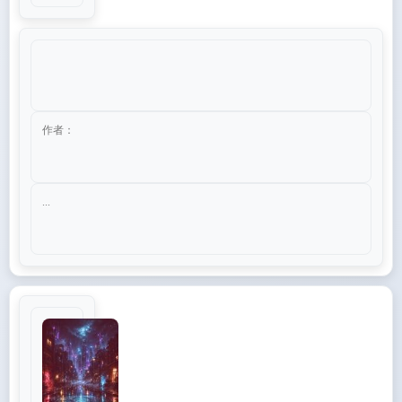
作者：
...