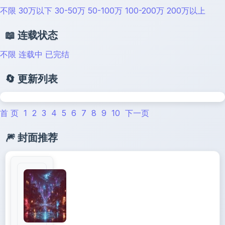
不限
30万以下
30-50万
50-100万
100-200万
200万以上
📖 连载状态
不限
连载中
已完结
🔄 更新列表
首 页
1
2
3
4
5
6
7
8
9
10
下一页
🎆 封面推荐