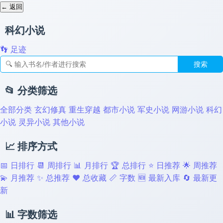
← 返回
科幻小说
👣 足迹
搜索
📂 分类筛选
全部分类
玄幻修真
重生穿越
都市小说
军史小说
网游小说
科幻
小说
灵异小说
其他小说
📈 排序方式
📅 日排行
📆 周排行
📊 月排行
🏆 总排行
⭐ 日推荐
🌟 周推荐
💫 月推荐
✨ 总推荐
❤️ 总收藏
📏 字数
🆕 最新入库
🔄 最新更
新
📊 字数筛选