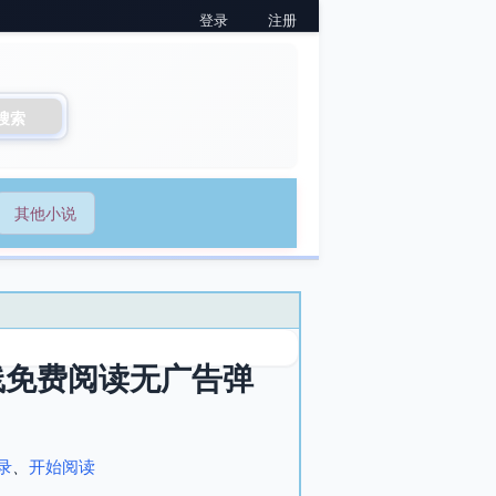
登录
注册
搜索
其他小说
线免费阅读无广告弹
录
、
开始阅读