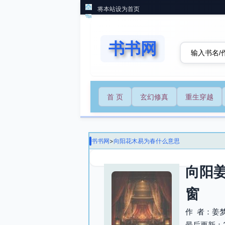
将本站设为首页
书书网
首 页
玄幻修真
重生穿越
书书网
>
向阳花木易为春什么意思
向阳
窗
作 者：姜
最后更新：202