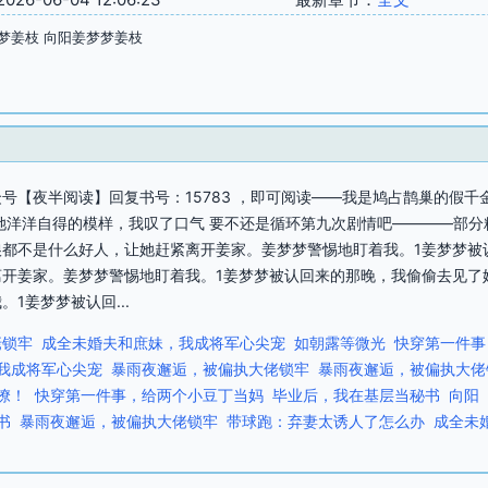
梦梦姜枝 向阳姜梦梦姜枝
号【夜半阅读】回复书号：15783 ，即可阅读——我是鸠占鹊巢的假千
她洋洋自得的模样，我叹了口气 要不还是循环第九次剧情吧————部分
娘都不是什么好人，让她赶紧离开姜家。姜梦梦警惕地盯着我。1姜梦梦被
离开姜家。姜梦梦警惕地盯着我。1姜梦梦被认回来的那晚，我偷偷去见了
1姜梦梦被认回...
佬锁牢
成全未婚夫和庶妹，我成将军心尖宠
如朝露等微光
快穿第一件事
我成将军心尖宠
暴雨夜邂逅，被偏执大佬锁牢
暴雨夜邂逅，被偏执大佬
撩！
快穿第一件事，给两个小豆丁当妈
毕业后，我在基层当秘书
向阳
书
暴雨夜邂逅，被偏执大佬锁牢
带球跑：弃妻太诱人了怎么办
成全未