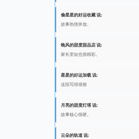
偷星星的好运收藏 说:
故事热情奔放。
晚风的甜度甜品店 说:
家长里短也很精彩。
星星的好运加载 说:
这段写得很狠
月亮的甜度灯塔 说:
故事核心很硬。
云朵的轨道 说: