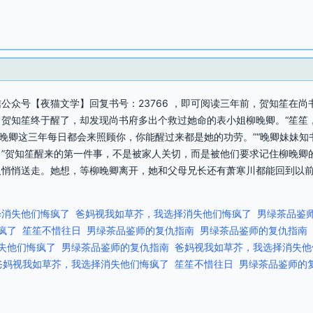
公众号【夜猫文学】回复书号：23766 ，即可阅读三年前，贺知笙在
贺知笙终于醒了，却发现尚书府多出个救过她命的表小姐柳晚卿。“笙笙
，晚卿这三年每日都会来照顾你，你能醒过来都是她的功劳。”“晚卿妹妹
”贺知笙醒来的第一件事，不是被家人关切，而是被他们要求记住柳晚卿
人悄悄送走。她想，等柳晚卿离开，她和父母兄长还有萧寒川都能回到以
择消失他们悔疯了
爸妈视我如草芥，我选择消失他们悔疯了
男绿茶品鉴
疯了
笙笙不惜往日
男绿茶品鉴师的复仇指南
男绿茶品鉴师的复仇指南
失他们悔疯了
男绿茶品鉴师的复仇指南
爸妈视我如草芥，我选择消失他
爸妈视我如草芥，我选择消失他们悔疯了
笙笙不惜往日
男绿茶品鉴师的