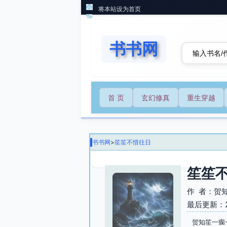
将本站设为首页
书书网
首 页
玄幻修真
重生穿越
书书网
>
笙笙不惜往日
笙笙
作 者：贺
最后更新：202
贺知笙一瘸