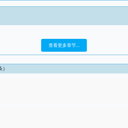
查看更多章节...
条）