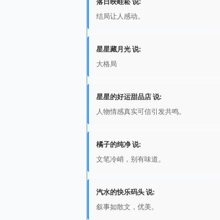
落日映畦菘 说:
结局让人感动。
星星藏月光 说:
大格局
星星的好运甜品店 说:
人物情感真实可信引发共鸣。
橘子的纯净 说:
文笔冷峭，别有味道。
汽水的快乐码头 说:
叙事如散文，优美。