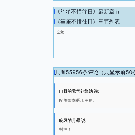
《笙笙不惜往日》最新章节
《笙笙不惜往日》章节列表
全文
共有55956条评论（只显示前50
山野的元气补给站 说:
配角智商碾压主角。
晚风的月晕 说:
封神！