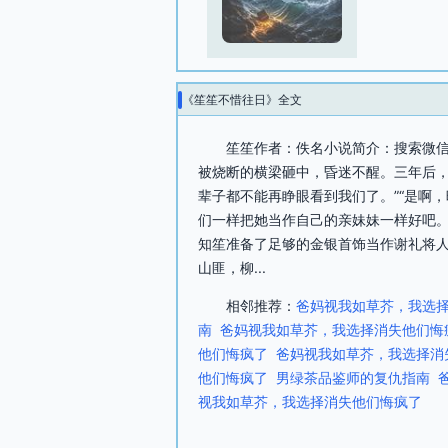
《笙笙不惜往日》全文
笙笙作者：佚名小说简介：搜索微信
被烧断的横梁砸中，昏迷不醒。三年后，
辈子都不能再睁眼看到我们了。”“是啊
们一样把她当作自己的亲妹妹一样好吧。
知笙准备了足够的金银首饰当作谢礼将
山匪，柳...
相邻推荐：
爸妈视我如草芥，我选
南
爸妈视我如草芥，我选择消失他们悔
他们悔疯了
爸妈视我如草芥，我选择消
他们悔疯了
男绿茶品鉴师的复仇指南
视我如草芥，我选择消失他们悔疯了