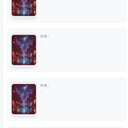
作者：
...
作者：
...