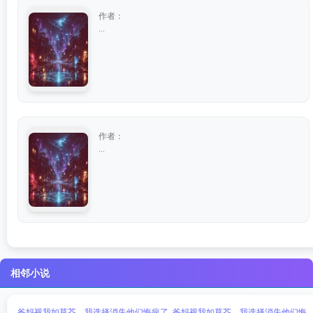
作者：
...
作者：
...
相邻小说
爸妈视我如草芥，我选择消失他们悔疯了
爸妈视我如草芥，我选择消失他们悔