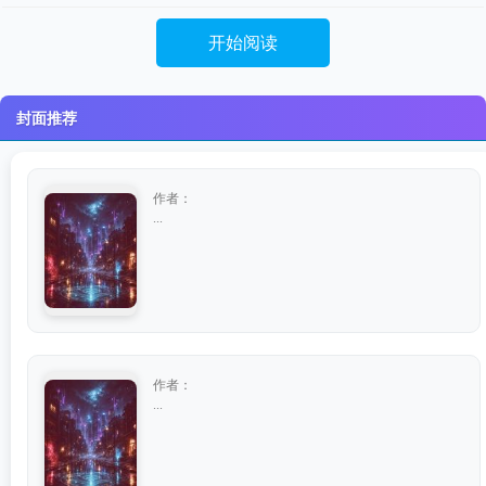
开始阅读
封面推荐
作者：
...
作者：
...