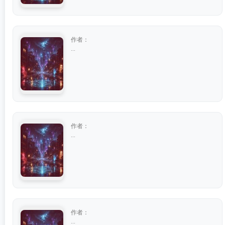
作者：
...
作者：
...
作者：
...