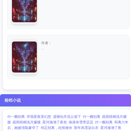
作者：
...
相邻小说
付一阙别离
伴我星夜里幻想
遗憾化作流云落下
付一阙别离
疏雨梧桐浅月朦
胧
疏雨梧桐浅月朦胧
星河潋滟了夜色
南港有雪寄迟迟
付一阙别离
和离六年
后，她被强取豪夺了
何忍别离，此恨难休
那年风雪染白衣
星河潋滟了夜