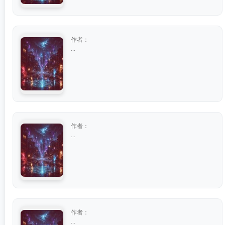
作者：
...
作者：
...
作者：
...