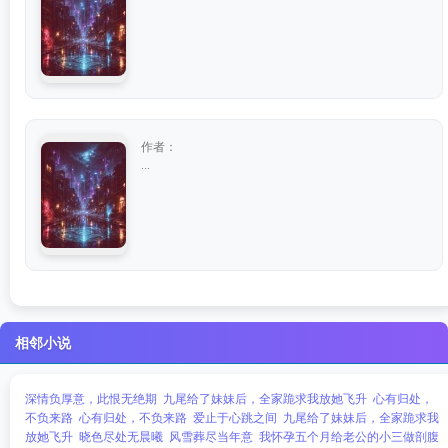
作者：
...
相邻小说
深情负厚意，此恨无绝期
九尾给了妹妹后，全家跪求我放她飞升
心有归处，
不负来路
心有归处，不负来路
爱止于心跳之间
九尾给了妹妹后，全家跪求我
放她飞升
晓色尽处无晨曦
风雪葬尽当年意
我怀孕五个月给老公的小三做剖腹