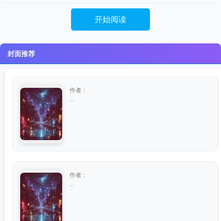
开始阅读
封面推荐
作者：
...
作者：
...