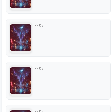
作者：
...
作者：
...
作者：