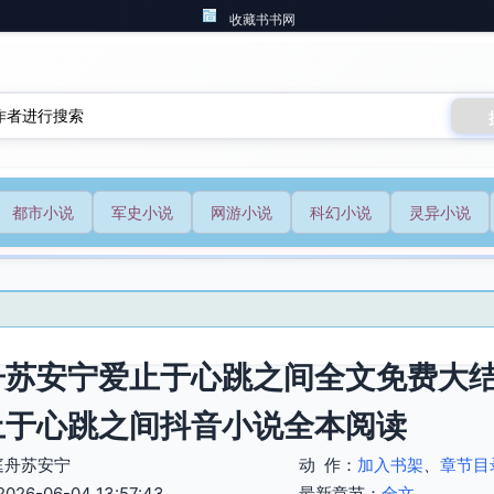
收藏书书网
都市小说
军史小说
网游小说
科幻小说
灵异小说
舟苏安宁爱止于心跳之间全文免费大结
止于心跳之间抖音小说全本阅读
庭舟苏安宁
动 作：
加入书架
、
章节目
6-06-04 13:57:43
最新章节：
全文