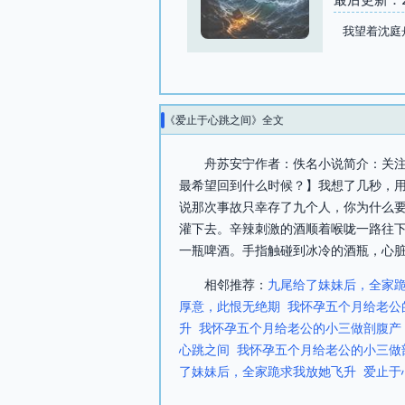
我望着沈庭
《爱止于心跳之间》全文
舟苏安宁作者：佚名小说简介：关注
最希望回到什么时候？】我想了几秒，用
说那次事故只幸存了九个人，你为什么要
灌下去。辛辣刺激的酒顺着喉咙一路往
一瓶啤酒。手指触碰到冰冷的酒瓶，心脏
相邻推荐：
九尾给了妹妹后，全家
厚意，此恨无绝期
我怀孕五个月给老公
升
我怀孕五个月给老公的小三做剖腹产
心跳之间
我怀孕五个月给老公的小三做
了妹妹后，全家跪求我放她飞升
爱止于