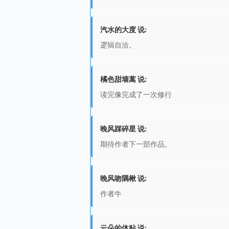
汽水的大度 说:
逻辑自洽。
橘色甜墙蒿 说:
读完像完成了一次修行
晚风踩碎星 说:
期待作者下一部作品。
晚风吻隅楸 说:
作者牛
云朵的体贴 说: