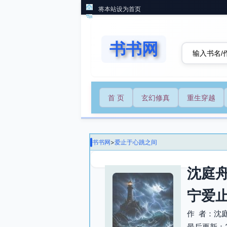
将本站设为首页
书书网
首 页
玄幻修真
重生穿越
书书网
>
爱止于心跳之间
沈庭
宁爱
作 者：沈
最后更新：202