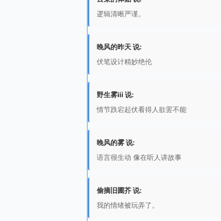
逻辑清晰严谨。
晚风的昨天 说:
伏笔设计精妙绝伦
野生雾iii 说:
情节跌宕起伏看得人欲罢不能
晚风的雾 说:
语言很生动 像在听人讲故事
偷摘旧圃芥 说:
我的情绪被玩弄了。