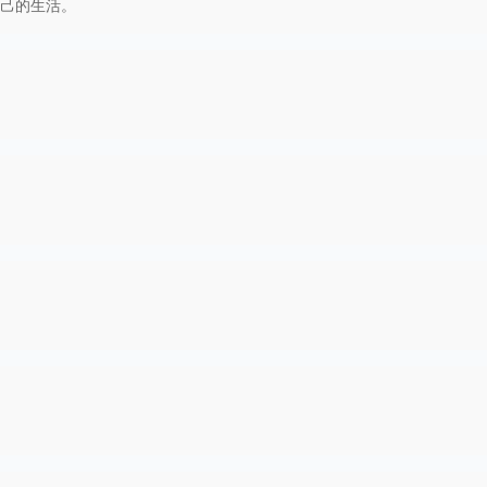
己的生活。