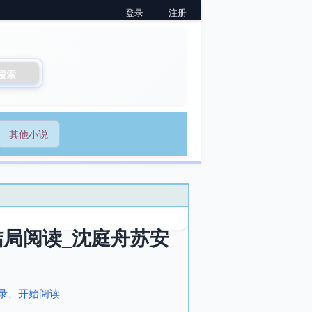
登录
注册
搜索
其他小说
局阅读_沈庭舟苏安
录
、
开始阅读