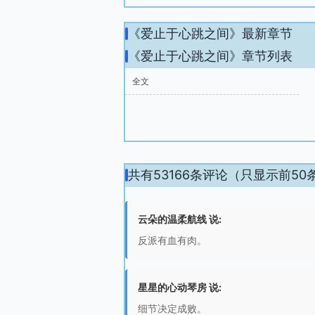
《爱止于心跳之间》最新章节
《爱止于心跳之间》章节列表
全文
共有53166条评论（只显示前50
云朵的温柔航线 说:
反派有血有肉。
星星的心动琴房 说:
细节决定成败。