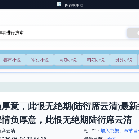
收藏书书网
都市小说
军史小说
网游小说
科幻小说
灵异小说
厚意，此恨无绝期(陆衍席云清)最新
深情负厚意，此恨无绝期陆衍席云清
衍席云清
动 作：
加入书架
、
章节目
6-06-04 13:54:36
最新章节：
全文