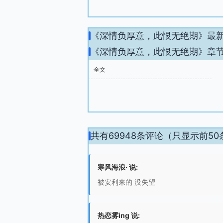
《深情负厚意，此恨无绝期》最
《深情负厚意，此恨无绝期》章
全文
共有69948条评论（只显示前50
寒风海浪· 说:
被安利来的 没失望
热恋雾ing 说: