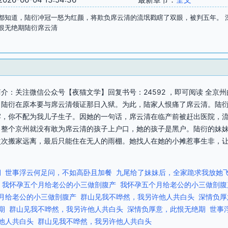
都知道，陆衍冲冠一怒为红颜，将欺负席云清的流氓戳瞎了双眼，被判五年。 深
恨无绝期陆衍席云清
介：关注微信公众号【夜猫文学】回复书号：24592 ，即可阅读 全京
。陆衍在原本要与席云清领证那日入狱。为此，陆家人恨痛了席云清。陆
牢，你不配为我儿子生子。因她的一句话，席云清在临产前被赶出医院，
。整个京州就没有敢为席云清的孩子上户口，她的孩子是黑户。陆衍的妹
次次搬家远离，最后只能住在无人的雨棚。她找人在她的小摊惹事生非，
期
世事浮云何足问，不如高卧且加餐
九尾给了妹妹后，全家跪求我放她
我怀孕五个月给老公的小三做剖腹产
我怀孕五个月给老公的小三做剖腹
月给老公的小三做剖腹产
群山见我不哗然，我另许他人共白头
深情负厚
期
群山见我不哗然，我另许他人共白头
深情负厚意，此恨无绝期
世事
他人共白头
群山见我不哗然，我另许他人共白头