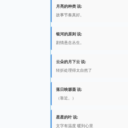
月亮的种类 说:
故事节奏真好。
银河的原则 说:
剧情悬念丛生。
云朵的月下云 说:
转折处理得太自然了
落日映塬葵 说:
（靠近。）
星星的叶 说:
文字有温度 暖到心里