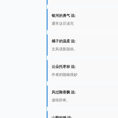
银河的勇气 说:
通宵达旦读完
橘子的温柔 说:
文风清新脱俗。
云朵托枣林 说:
作者的隐喻很妙
风过陬香飘 说:
虐得肝疼。
山野的揣 说: