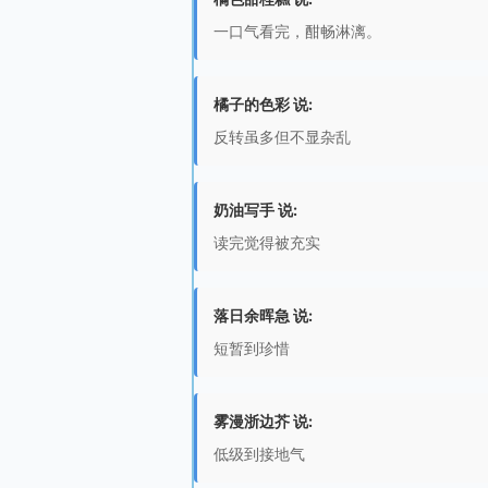
一口气看完，酣畅淋漓。
橘子的色彩 说:
反转虽多但不显杂乱
奶油写手 说:
读完觉得被充实
落日余晖急 说:
短暂到珍惜
雾漫浙边芥 说:
低级到接地气