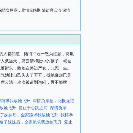
情负厚意，此恨无绝期 陆衍席云清 深情
州的人都知道，陆衍冲冠一怒为红颜，将欺
衍入狱当天，席云清和肚中的孩子，就被
流落街头，致她在路边产女，九死一生。
妹气她让自己失去了哥哥，找她麻烦已是
让席云清一次次被请到询问，再不能摆
家跪求我放她飞升
深情负厚意，此恨无绝
放她飞升
爱止于心跳之间
深情负厚
了妹妹后，全家跪求我放她飞升
我怀孕
给了妹妹后，全家跪求我放她飞升
爱止