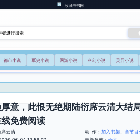
收藏书书网
都市小说
军史小说
网游小说
科幻小说
灵异小说
负厚意，此恨无绝期陆衍席云清大结
在线免费阅读
衍席云清
动 作：
加入书架
、
章节目
6-06-04 13:58:07
最新章节：
全文