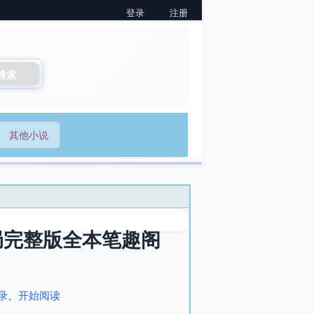
登录
注册
搜索
其他小说
局完整版全本笔趣阁
录
、
开始阅读