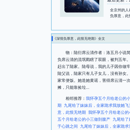
全京州的人
负厚意，此
《深情负厚意，此恨无绝期》全文
物：陆衍席云清作者：洛五月小说简
负席云清的流氓戳瞎了双眼，被判五年
赶出了陆家。陆母说，我的儿子因你做
陆父说，陆家只有儿子女儿，没有孙女
家常便饭。她造她黄谣，害得席云清一
摊，只能靠捡垃...
相邻推荐：
我怀孕五个月给老公的
期
九尾给了妹妹后，全家跪求我放她飞
意，此恨无绝期
我怀孕五个月给老公的
五个月给老公的小三做剖腹产
九尾给了
于心跳之间
九尾给了妹妹后，全家跪求