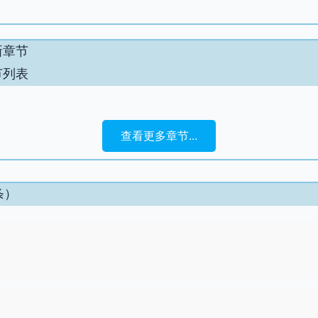
新章节
节列表
查看更多章节...
条）