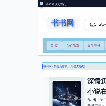
将本站设为首页
书书网
首 页
玄幻修真
重生穿越
书书网
>
深情负厚意，此恨无绝期
深情
小说
作 者：陆
最后更新：202