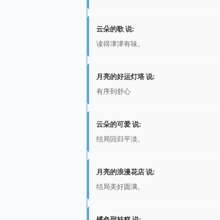
云朵的歌 说:
读得津津有味。
月亮的好运灯塔 说:
有序到舒心
云朵的可爱 说:
结局回归平淡。
月亮的浪漫花店 说:
结局美好圆满。
橘色甜桂糕 说: