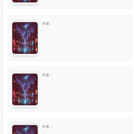
作者：
...
作者：
...
作者：
...