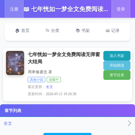
📖 七年恍如一梦全文免费阅读无弹窗大结局
注册
登录
🏠 首页
📂 分类
📚 书架
📖 记录
七年恍如一梦全文免费阅读无弹窗
加入书架
大结局
开始阅读
周聿修虞念 著
章节目录
其他小说
连载中
最近更新：
全文
更新时间：
2026-05-11 19:26:38
章节列表
全文