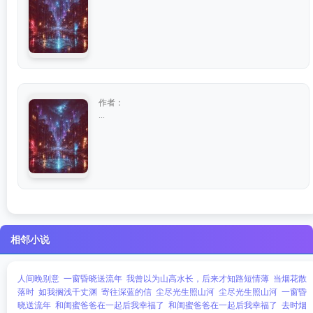
作者：
...
相邻小说
人间晚别意
一窗昏晓送流年
我曾以为山高水长，后来才知路短情薄
当烟花散
落时
如我搁浅千丈渊
寄往深蓝的信
尘尽光生照山河
尘尽光生照山河
一窗昏
晓送流年
和闺蜜爸爸在一起后我幸福了
和闺蜜爸爸在一起后我幸福了
去时烟