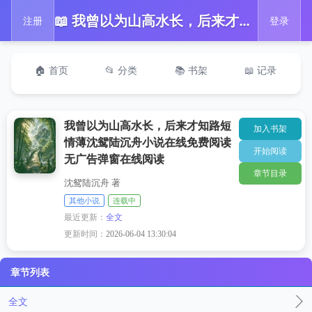
📖 我曾以为山高水长，后来才知路短情薄沈鸳陆沉舟小说在线免费阅读无广告弹窗在线阅读
注册
登录
🏠 首页
📂 分类
📚 书架
📖 记录
我曾以为山高水长，后来才知路短
加入书架
情薄沈鸳陆沉舟小说在线免费阅读
开始阅读
无广告弹窗在线阅读
章节目录
沈鸳陆沉舟 著
其他小说
连载中
最近更新：
全文
更新时间：
2026-06-04 13:30:04
章节列表
全文