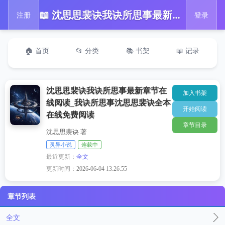
📖 沈思思裴诀我诀所思事最新章节在线阅读_我诀所思事沈思思裴诀全本在线免费阅读
注册
登录
🏠 首页
📂 分类
📚 书架
📖 记录
沈思思裴诀我诀所思事最新章节在
加入书架
线阅读_我诀所思事沈思思裴诀全本
开始阅读
在线免费阅读
章节目录
沈思思裴诀 著
灵异小说
连载中
最近更新：
全文
更新时间：
2026-06-04 13:26:55
章节列表
全文