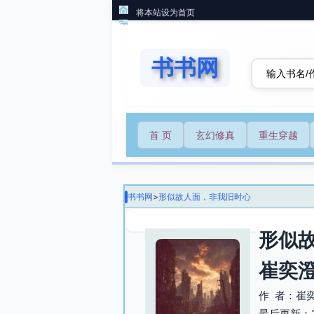
将本站设为首页
书书网
首 页
玄幻修真
重生穿越
书书网
>
形似故人面，非我旧时心
形似
崔奕
作 者：崔
最后更新：202