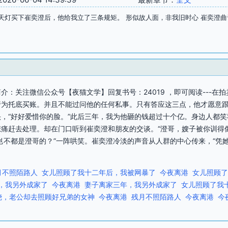
天灯买下崔奕澄后，他给我立了三条规矩。 形似故人面，非我旧时心 崔奕澄曲
介：关注微信公众号【夜猫文学】回复书号：24019 ，即可阅读---在
行为托底买账。并且不能过问他的任何私事。只有答应这三点，他才愿意
，“好好爱惜你的脸。”此后三年，我为他砸的钱超过十个亿。身边人都
痛赶去处理。却在门口听到崔奕澄和朋友的交谈。“澄哥，嫂子被你训得
岂不都是澄哥的？”一阵哄笑。崔奕澄冷淡的声音从人群的中心传来，“凭
月不照陌路人
女儿照顾了我十二年后，我被网暴了
今夜离港
女儿照顾了
，我另外成家了
今夜离港
妻子离家三年，我另外成家了
女儿照顾了我
烧，老公却去照顾好兄弟的女神
今夜离港
残月不照陌路人
今夜离港
今