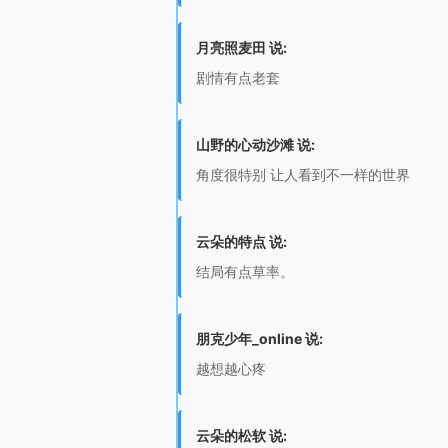
月亮照麦田 说:
剧情有点老套
山野的心动沙滩 说:
角度很特别 让人看到不一样的世界
云朵的特点 说:
结局有点草率。
朋克少年_online 说:
越想越心疼
云朵的松软 说: