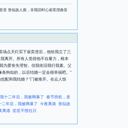
音音 形似故人面，非我旧时心崔奕澄曲音
拍卖场点天灯买下崔奕澄后，他给我立了三
跟我离开。所有人觉得他不自量力，根本
笑我为爱丧失理智。但我依旧我行我素。父
像条狗似的，以后结婚一定会很幸福吧。”
她也配和我结婚？”门被推开。在众人惊
我十二年后，我被网暴了
春节班机，老
十二年后，我被网暴了
今夜离港
形似故
夜离港
笙笙不惜往日