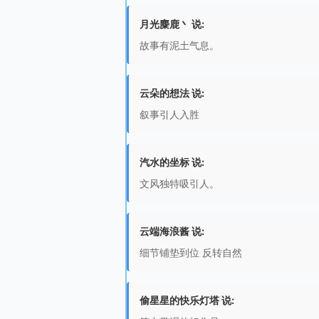
月光麋鹿丶 说:
故事有泥土气息。
云朵的想法 说:
叙事引人入胜
汽水的坐标 说:
文风独特吸引人。
云端海浪酱 说:
细节铺垫到位 反转自然
偷星星的快乐灯塔 说: