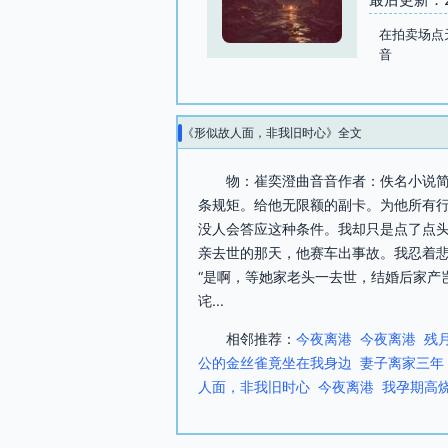
在拍卖场点
音
《形似故人面，非我旧时心》全文
物：崔奕澄曲音音作者：佚名小说简
条规矩。给他无限额的副卡。为他所有
没人会答应这种条件。我却只是点了点头
亲去世的那天，他赛车出事故。我忍着悲
“是啊，等她家老头一去世，结婚后家产
诧...
相邻推荐：
今夜离港
今夜离港
残
公的金丝雀竟坐在我身边
妻子离家三年
人面，非我旧时心
今夜离港
我孕期高