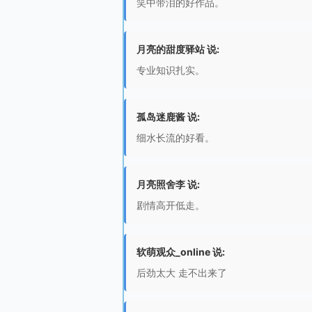
笑中带泪的好作品。
月亮的甜度驿站 说:
专业知识扎实。
孤岛迷鹿酱 说:
细水长流的好看。
月亮照舍李 说:
剧情高开低走。
软萌观众_online 说:
后劲太大 走不出来了