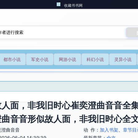
收藏书书网
都市小说
军史小说
网游小说
科幻小说
灵异小说
故人面，非我旧时心崔奕澄曲音音全集
澄曲音音形似故人面，非我旧时心全
奕澄曲音音
动 作：
加入书架
、
章节目
6-06-04 14:39:39
最新章节：
全文