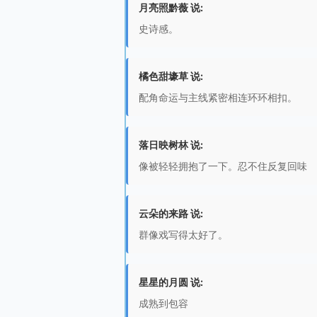
月亮照黔薇 说:
史诗感。
橘色甜壕草 说:
配角命运与主线紧密相连环环相扣。
落日映树林 说:
像被轻轻拥抱了一下。忍不住反复回味
云朵的来路 说:
群像戏写得太好了。
星星的月圆 说:
成熟到包容