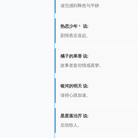
读完感到释然与平静
热恋少年丶 说:
剧情悬念迭起。
橘子的果香 说:
故事老套但情感真挚。
银河的明天 说:
读得心跳加速。
星星落泾芥 说:
后劲惊人。