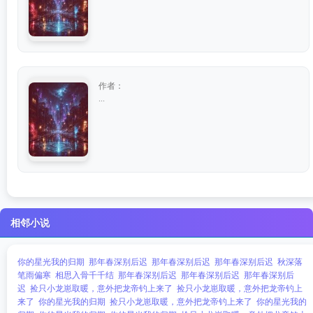
作者：
...
相邻小说
你的星光我的归期
那年春深别后迟
那年春深别后迟
那年春深别后迟
秋深落
笔雨偏寒
相思入骨千千结
那年春深别后迟
那年春深别后迟
那年春深别后
迟
捡只小龙崽取暖，意外把龙帝钓上来了
捡只小龙崽取暖，意外把龙帝钓上
来了
你的星光我的归期
捡只小龙崽取暖，意外把龙帝钓上来了
你的星光我的