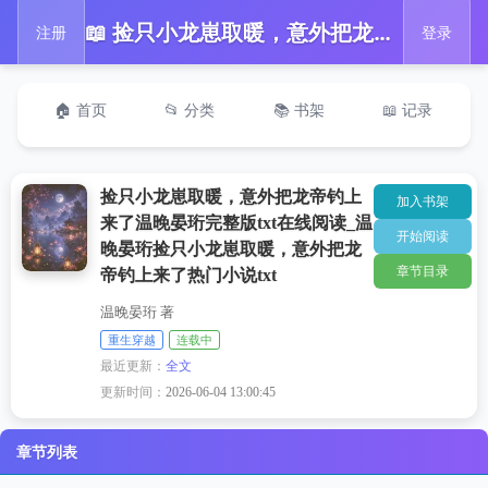
📖 捡只小龙崽取暖，意外把龙帝钓上来了温晚晏珩完整版txt在线阅读_温晚晏珩捡只小龙崽取暖，意外把龙帝钓上来了热门小说txt
注册
登录
🏠 首页
📂 分类
📚 书架
📖 记录
捡只小龙崽取暖，意外把龙帝钓上
加入书架
来了温晚晏珩完整版txt在线阅读_温
开始阅读
晚晏珩捡只小龙崽取暖，意外把龙
章节目录
帝钓上来了热门小说txt
温晚晏珩 著
重生穿越
连载中
最近更新：
全文
更新时间：
2026-06-04 13:00:45
章节列表