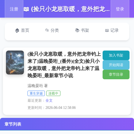
📖 (捡只小龙崽取暖，意外把龙帝钓上来了)温晚晏珩_(番外)(全文)捡只小龙崽取暖，意外把龙帝钓上来了温晚晏珩_最新章节小说
注册
登录
🏠 首页
📂 分类
📚 书架
📖 记录
(捡只小龙崽取暖，意外把龙帝钓上
加入书架
来了)温晚晏珩_(番外)(全文)捡只小
开始阅读
龙崽取暖，意外把龙帝钓上来了温
章节目录
晚晏珩_最新章节小说
温晚晏珩 著
重生穿越
连载中
最近更新：
全文
更新时间：
2026-06-04 12:58:06
章节列表