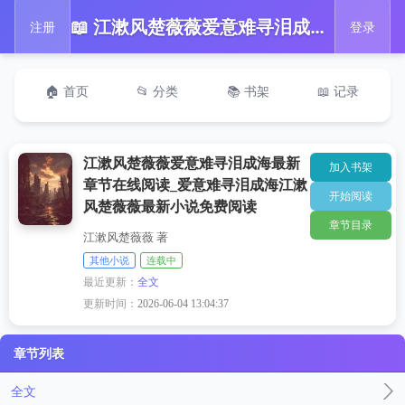
📖 江漱风楚薇薇爱意难寻泪成海最新章节在线阅读_爱意难寻泪成海江漱风楚薇薇最新小说免费阅读
注册
登录
🏠 首页
📂 分类
📚 书架
📖 记录
江漱风楚薇薇爱意难寻泪成海最新
加入书架
章节在线阅读_爱意难寻泪成海江漱
开始阅读
风楚薇薇最新小说免费阅读
章节目录
江漱风楚薇薇 著
其他小说
连载中
最近更新：
全文
更新时间：
2026-06-04 13:04:37
章节列表
全文