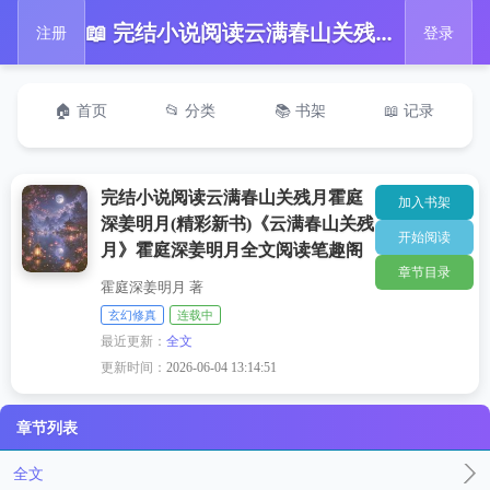
📖 完结小说阅读云满春山关残月霍庭深姜明月(精彩新书)《云满春山关残月》霍庭深姜明月全文阅读笔趣阁
注册
登录
🏠 首页
📂 分类
📚 书架
📖 记录
完结小说阅读云满春山关残月霍庭
加入书架
深姜明月(精彩新书)《云满春山关残
开始阅读
月》霍庭深姜明月全文阅读笔趣阁
章节目录
霍庭深姜明月 著
玄幻修真
连载中
最近更新：
全文
更新时间：
2026-06-04 13:14:51
章节列表
全文