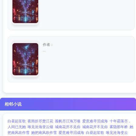
作者：
...
相邻小说
白昼起笙歌
夜雨折尽楚江花
孤帆尽江海万顷
爱意难寻泪成海
十年霜落尽，
人间已无她
唯见沧海变云烟
城南花开不见你
城南花开不见你
雾隐那年桥
她
把南风吹作雪
她把南风吹作雪
爱意难寻泪成海
白昼起笙歌
唯见沧海变云