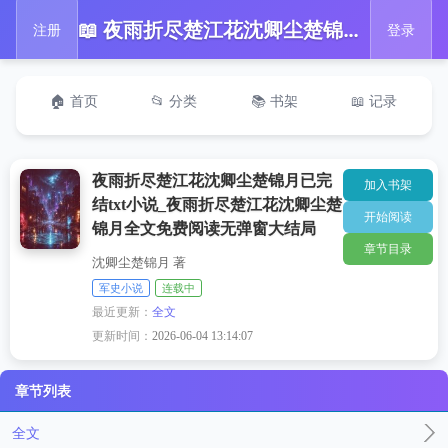
📖 夜雨折尽楚江花沈卿尘楚锦月已完结txt小说_夜雨折尽楚江花沈卿尘楚锦月全文免费阅读无弹窗大结局
注册
登录
🏠 首页
📂 分类
📚 书架
📖 记录
夜雨折尽楚江花沈卿尘楚锦月已完
加入书架
结txt小说_夜雨折尽楚江花沈卿尘楚
开始阅读
锦月全文免费阅读无弹窗大结局
章节目录
沈卿尘楚锦月 著
军史小说
连载中
最近更新：
全文
更新时间：
2026-06-04 13:14:07
章节列表
全文