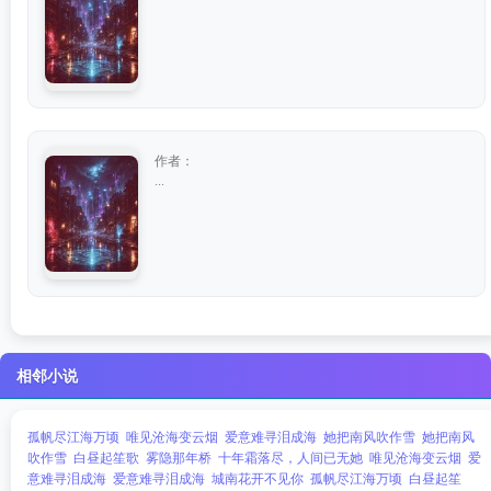
作者：
...
相邻小说
孤帆尽江海万顷
唯见沧海变云烟
爱意难寻泪成海
她把南风吹作雪
她把南风
吹作雪
白昼起笙歌
雾隐那年桥
十年霜落尽，人间已无她
唯见沧海变云烟
爱
意难寻泪成海
爱意难寻泪成海
城南花开不见你
孤帆尽江海万顷
白昼起笙