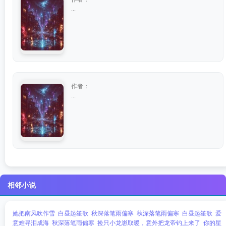
...
作者：
...
相邻小说
她把南风吹作雪
白昼起笙歌
秋深落笔雨偏寒
秋深落笔雨偏寒
白昼起笙歌
爱
意难寻泪成海
秋深落笔雨偏寒
捡只小龙崽取暖，意外把龙帝钓上来了
你的星