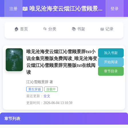
📖 唯见沧海变云烟江沁雪顾景辞txt小说全集完整版免费阅读_唯见沧海变云烟江沁雪顾景辞完整版txt在线阅读
注册
登录
🏠 首页
📂 分类
📚 书架
📖 记录
唯见沧海变云烟江沁雪顾景辞txt小
加入书架
说全集完整版免费阅读_唯见沧海变
开始阅读
云烟江沁雪顾景辞完整版txt在线阅
章节目录
读
江沁雪顾景辞 著
重生穿越
连载中
最近更新：
全文
更新时间：
2026-06-04 13:10:59
章节列表