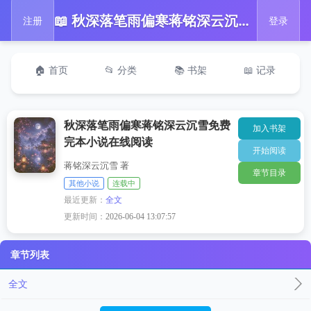
📖 秋深落笔雨偏寒蒋铭深云沉雪免费完本小说在线阅读
注册
登录
🏠 首页
📂 分类
📚 书架
📖 记录
秋深落笔雨偏寒蒋铭深云沉雪免费
加入书架
完本小说在线阅读
开始阅读
蒋铭深云沉雪 著
章节目录
其他小说
连载中
最近更新：
全文
更新时间：
2026-06-04 13:07:57
章节列表
全文