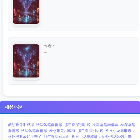
作者：
...
相邻小说
爱意难寻泪成海
秋深落笔雨偏寒
那年春深别后迟
秋深落笔雨偏寒
秋深落笔
雨偏寒
秋深落笔雨偏寒
爱意难寻泪成海
那年春深别后迟
捡只小龙崽取暖，
意外把龙帝钓上来了
那年春深别后迟
捡只小龙崽取暖，意外把龙帝钓上来