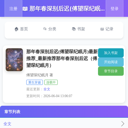
📖 那年春深别后迟(傅望琛纪眠月)最新推荐_最新推荐那年春深别后迟（傅望琛纪眠月）
注册
登录
🏠 首页
📂 分类
📚 书架
📖 记录
那年春深别后迟(傅望琛纪眠月)最新
加入书架
推荐_最新推荐那年春深别后迟（傅
开始阅读
望琛纪眠月）
章节目录
傅望琛纪眠月 著
重生穿越
连载中
最近更新：
全文
更新时间：
2026-06-04 13:06:07
章节列表
全文