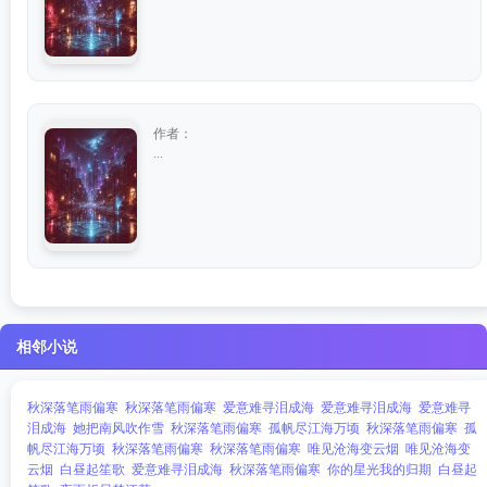
作者：
...
相邻小说
秋深落笔雨偏寒
秋深落笔雨偏寒
爱意难寻泪成海
爱意难寻泪成海
爱意难寻
泪成海
她把南风吹作雪
秋深落笔雨偏寒
孤帆尽江海万顷
秋深落笔雨偏寒
孤
帆尽江海万顷
秋深落笔雨偏寒
秋深落笔雨偏寒
唯见沧海变云烟
唯见沧海变
云烟
白昼起笙歌
爱意难寻泪成海
秋深落笔雨偏寒
你的星光我的归期
白昼起