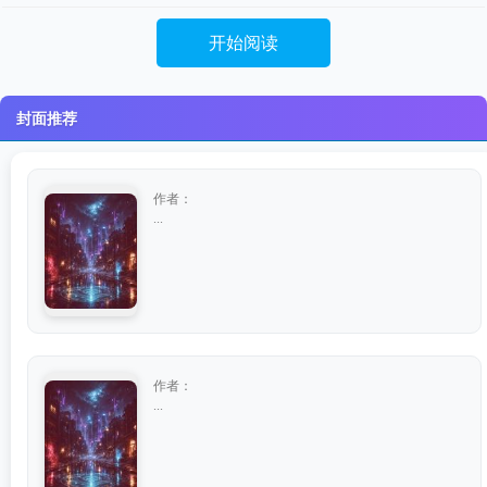
开始阅读
封面推荐
作者：
...
作者：
...