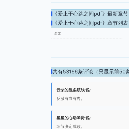
《爱止于心跳之间pdf》最新章节
《爱止于心跳之间pdf》章节列表
全文
共有53166条评论（只显示前50
云朵的温柔航线 说:
反派有血有肉。
星星的心动琴房 说:
细节决定成败。