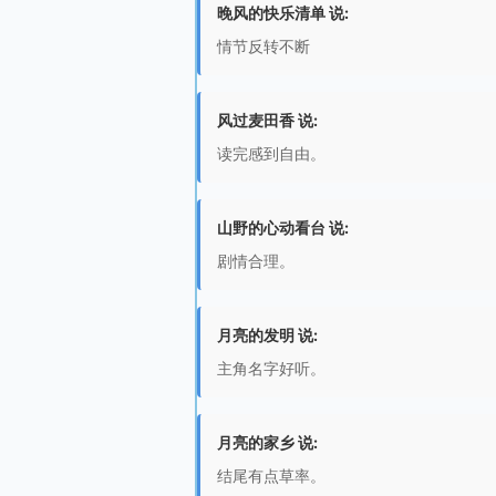
晚风的快乐清单 说:
情节反转不断
风过麦田香 说:
读完感到自由。
山野的心动看台 说:
剧情合理。
月亮的发明 说:
主角名字好听。
月亮的家乡 说:
结尾有点草率。