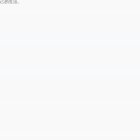
己的生活。