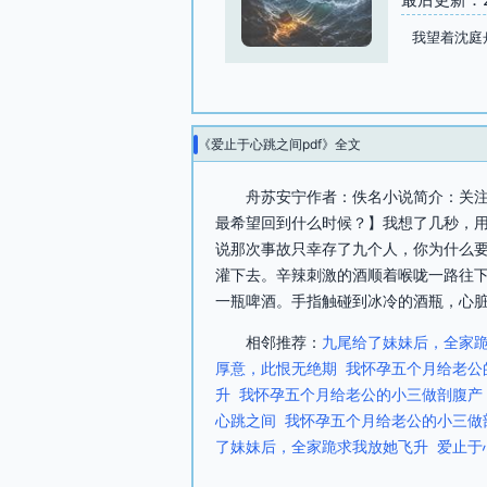
我望着沈庭
《爱止于心跳之间pdf》全文
舟苏安宁作者：佚名小说简介：关注
最希望回到什么时候？】我想了几秒，用
说那次事故只幸存了九个人，你为什么要
灌下去。辛辣刺激的酒顺着喉咙一路往
一瓶啤酒。手指触碰到冰冷的酒瓶，心脏
相邻推荐：
九尾给了妹妹后，全家
厚意，此恨无绝期
我怀孕五个月给老公
升
我怀孕五个月给老公的小三做剖腹产
心跳之间
我怀孕五个月给老公的小三做
了妹妹后，全家跪求我放她飞升
爱止于