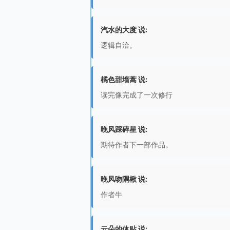
汽水的大度 说:
逻辑自洽。
橘色甜墙蒿 说:
读完像完成了一次修行
晚风踩碎星 说:
期待作者下一部作品。
晚风吻隅楸 说:
作者牛
云朵的体贴 说: