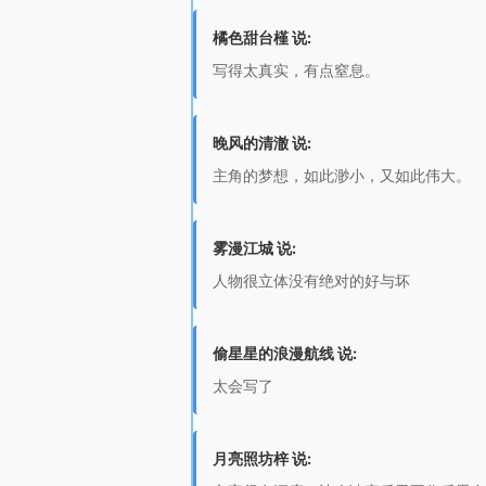
橘色甜台槿 说:
写得太真实，有点窒息。
晚风的清澈 说:
主角的梦想，如此渺小，又如此伟大。
雾漫江城 说:
人物很立体没有绝对的好与坏
偷星星的浪漫航线 说:
太会写了
月亮照坊梓 说: