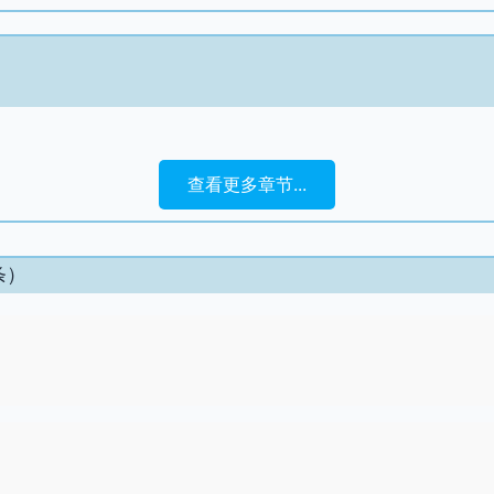
查看更多章节...
条）