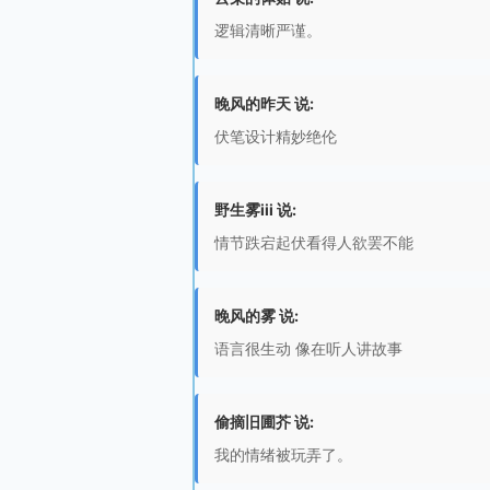
逻辑清晰严谨。
晚风的昨天 说:
伏笔设计精妙绝伦
野生雾iii 说:
情节跌宕起伏看得人欲罢不能
晚风的雾 说:
语言很生动 像在听人讲故事
偷摘旧圃芥 说:
我的情绪被玩弄了。