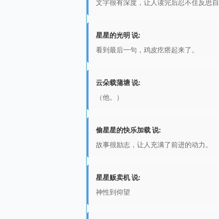
文字很有深度，让人读完后忍不住反思自
星星的光明 说:
看到最后一句，鸡皮疙瘩起来了。
云朵载蒲塘 说:
（他。）
偷星星的快乐加载 说:
故事很励志，让人充满了前进的动力。
星星贩卖机 说:
神性到仰望