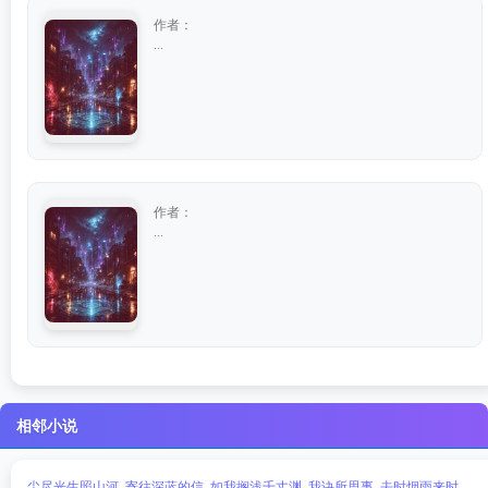
作者：
...
作者：
...
相邻小说
尘尽光生照山河
寄往深蓝的信
如我搁浅千丈渊
我诀所思事
去时烟雨来时