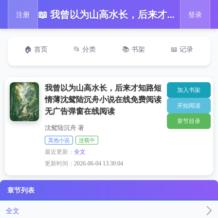
📖 我曾以为山高水长，后来才知路短情薄沈鸳陆沉舟小说在线免费阅读无广告弹窗在线阅读
注册
登录
🏠 首页
📂 分类
📚 书架
📖 记录
我曾以为山高水长，后来才知路短
加入书架
情薄沈鸳陆沉舟小说在线免费阅读
开始阅读
无广告弹窗在线阅读
章节目录
沈鸳陆沉舟 著
其他小说
连载中
最近更新：
全文
更新时间：
2026-06-04 13:30:04
章节列表
全文