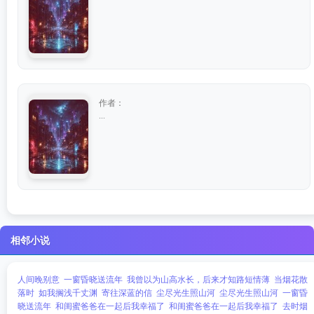
作者：
...
相邻小说
人间晚别意
一窗昏晓送流年
我曾以为山高水长，后来才知路短情薄
当烟花散
落时
如我搁浅千丈渊
寄往深蓝的信
尘尽光生照山河
尘尽光生照山河
一窗昏
晓送流年
和闺蜜爸爸在一起后我幸福了
和闺蜜爸爸在一起后我幸福了
去时烟