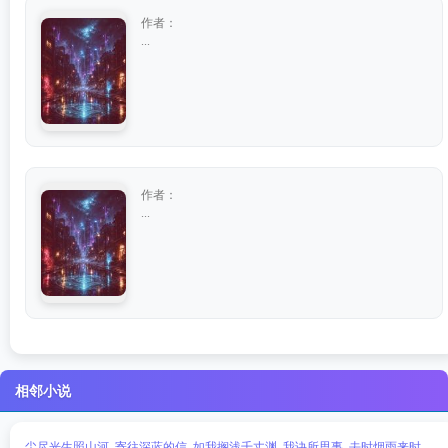
作者：
...
作者：
...
相邻小说
尘尽光生照山河
寄往深蓝的信
如我搁浅千丈渊
我诀所思事
去时烟雨来时