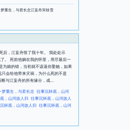
一梦重生，与君长念江妄舟宋枝雪
光死后，江妄舟恨了我十年。 我处处示
死了。 死前他躺在我的怀里，用尽最后一
，是为娘的错，当初就不该逼你娶她，如果
永远只会给他带来灾祸，为什么死的不是
断与江妄舟的所有缘分，成...
一梦重生，与君长念
往事沉杯底，山河
底，山河故人归
往事沉杯底，山河故人
沉杯底，山河故人归
往事沉杯底，山河