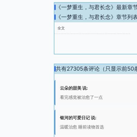
《一梦重生，与君长念》最新章
《一梦重生，与君长念》章节列
全文
共有27305条评论（只显示前50
云朵的甜美 说:
看完感觉被治愈了一点
银河的可爱日记 说:
温暖治愈 睡前读物首选