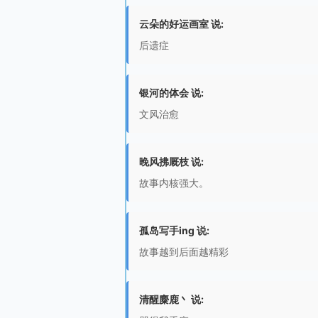
云朵的好运画室 说:
后遗症
银河的体会 说:
文风治愈
晚风拂厩枝 说:
故事内核强大。
孤岛写手ing 说:
故事越到后面越精彩
清醒麋鹿丶 说: