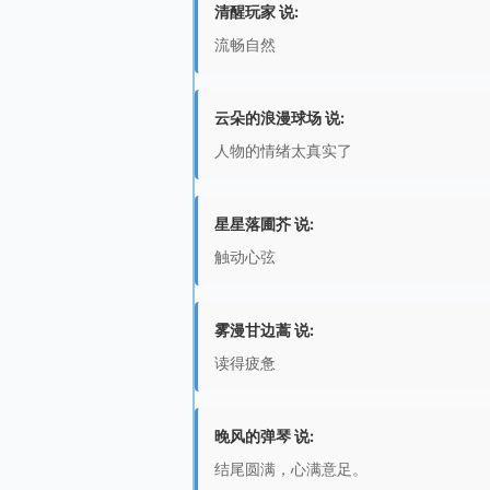
清醒玩家 说:
流畅自然
云朵的浪漫球场 说:
人物的情绪太真实了
星星落圃芥 说:
触动心弦
雾漫甘边蒿 说:
读得疲惫
晚风的弹琴 说:
结尾圆满，心满意足。