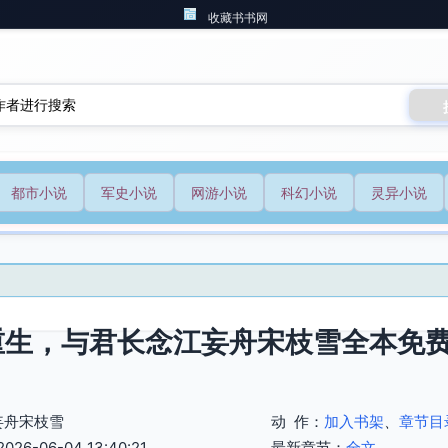
收藏书书网
都市小说
军史小说
网游小说
科幻小说
灵异小说
重生，与君长念江妄舟宋枝雪全本免
妄舟宋枝雪
动 作：
加入书架
、
章节目
6-06-04 13:40:21
最新章节：
全文