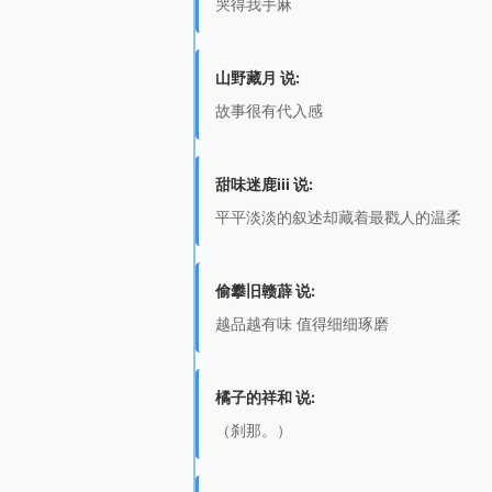
哭得我手麻
山野藏月 说:
故事很有代入感
甜味迷鹿iii 说:
平平淡淡的叙述却藏着最戳人的温柔
偷攀旧赣薜 说:
越品越有味 值得细细琢磨
橘子的祥和 说:
（刹那。）