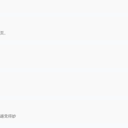
页。
越觉得妙