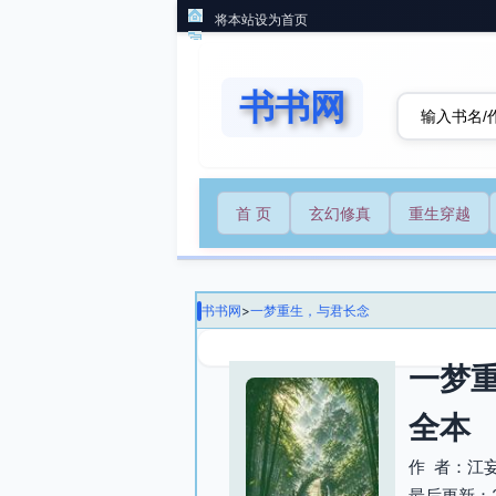
将本站设为首页
书书网
首 页
玄幻修真
重生穿越
书书网
>
一梦重生，与君长念
一梦
全本
作 者：江
最后更新：202