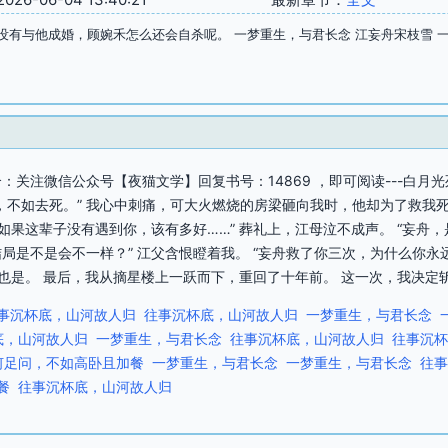
没有与他成婚，顾婉禾怎么还会自杀呢。 一梦重生，与君长念 江妄舟宋枝雪 
关注微信公众号【夜猫文学】回复书号：14869 ，即可阅读---白月
，不如去死。” 我心中刺痛，可大火燃烧的房梁砸向我时，他却为了救我
如果这辈子没有遇到你，该有多好……” 葬礼上，江母泣不成声。 “妄舟
局是不是会不一样？” 江父含恨瞪着我。 “妄舟救了你三次，为什么你
也是。 最后，我从摘星楼上一跃而下，重回了十年前。 这一次，我决定斩
事沉杯底，山河故人归
往事沉杯底，山河故人归
一梦重生，与君长念
底，山河故人归
一梦重生，与君长念
往事沉杯底，山河故人归
往事沉杯
何足问，不如高卧且加餐
一梦重生，与君长念
一梦重生，与君长念
往事
餐
往事沉杯底，山河故人归