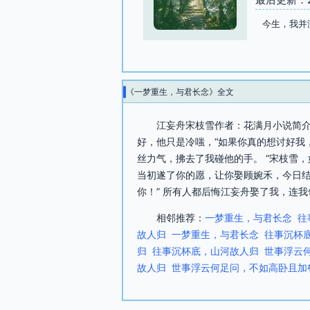
今生，我并
《一梦重生，与君长念》全文
江妄舟宋枝雪作者：花满月小说简介：
好，他只是冷嗤，“如果你真的想讨好我
丝力气，拂去了我碰他的手。 “宋枝雪，
当初遂了你的愿，让你娶顾婉禾，今日结
你！” 所有人都后悔江妄舟娶了我，连我
相邻推荐：
一梦重生，与君长念
往
故人归
一梦重生，与君长念
往事沉杯
归
往事沉杯底，山河故人归
世事浮云
故人归
世事浮云何足问，不如高卧且加