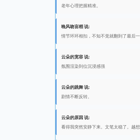
老年心理把握精准。
晚风吻亩稻 说:
情节环环相扣，不知不觉就翻到了最后一
云朵的宽容 说:
氛围渲染到位沉浸感强
云朵的跳舞 说:
剧情不断反转。
云朵的原因 说:
看得我突然安静下来。文笔太稳了。越想