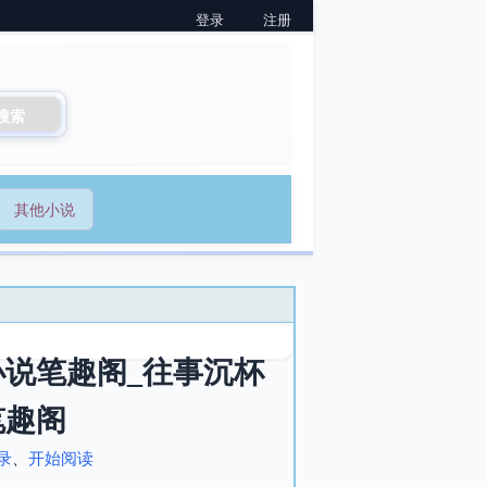
登录
注册
搜索
其他小说
说笔趣阁_往事沉杯
笔趣阁
录
、
开始阅读