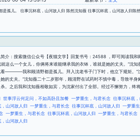
都是孤儿。 往事沉杯底，山河故人归 陈然沈知薇 往事沉杯底，山河故人归陈
简介：搜索微信公众号【夜猫文学】回复书号：24588 ，即可阅读我
“我就这么一个女儿，你俩将来谁能继承我的衣钵，谁就是她的丈夫。”沈
看————我和顾清野都是孤儿。拜入沈老爷子门下时，他立下规矩。“沈
她的丈夫。”沈知薇二十二岁那年，顾清野在试药时不慎中毒，导致半身
杀。之后我和沈知薇相敬如宾，为沈家付出了全部。经过不懈努力，终将沈
归
世事浮云何足问，不如高卧且加餐
一梦重生，与君长念
往事沉杯底，
底，山河故人归
一梦重生，与君长念
往事沉杯底，山河故人归
一梦重生
念
一梦重生，与君长念
往事沉杯底，山河故人归
一梦重生，与君长念
底，山河故人归