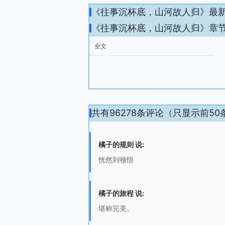
《往事沉杯底，山河故人归》最
《往事沉杯底，山河故人归》章
全文
共有96278条评论（只显示前50
橘子的规则 说:
恍然到顿悟
橘子的旅程 说:
堪称完美。