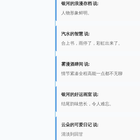
银河的浪漫存档 说:
人物形象鲜明。
汽水的智慧 说:
合上书，雨停了，彩虹出来了。
雾漫酒肆间 说:
情节紧凑全程高能一点都不无聊
银河的好运画室 说:
结尾韵味悠长，令人难忘。
云朵的可爱日记 说:
清淡到回甘