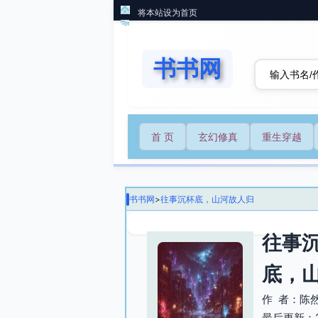
将本站设为首页
书书网
首 页
玄幻修真
重生穿越
书书网
>
往事沉杯底，山河故人归
往事
底，
作 者：陈
最后更新：202