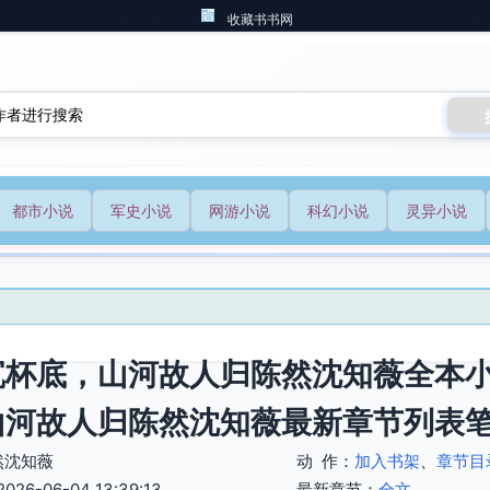
收藏书书网
都市小说
军史小说
网游小说
科幻小说
灵异小说
沉杯底，山河故人归陈然沈知薇全本小
山河故人归陈然沈知薇最新章节列表
然沈知薇
动 作：
加入书架
、
章节目
6-06-04 13:39:13
最新章节：
全文