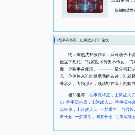
我和顾清野
《往事沉杯底，山河故人归》全文
物：陈然沈知薇作者：麻辣茄子小说
他立下规矩。“沈家医术传男不传女。”
毒，导致半身瘫痪。————部分精彩试
儿，你俩将来谁能继承我的衣钵，谁就是
继承人。大婚那天，顾清野在病上割腕自
相邻推荐：
往事沉杯底，山河故人
归
往事沉杯底，山河故人归
往事沉杯
沉杯底，山河故人归
一梦重生，与君长
君长念
一梦重生，与君长念
往事沉杯