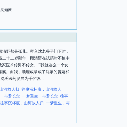
然沈知薇
和顾清野都是孤儿。拜入沈老爷子门下时，
知薇二十二岁那年，顾清野在试药时不慎中
家医术传男不传女。”“我就这么一个女
瘫痪。而我，顺理成章成了沈家的赘婿和
氏医药发展为千亿级...
山河故人归
往事沉杯底，山河故人
，与君长念
一梦重生，与君长念
往事
往事沉杯底，山河故人归
一梦重生，与