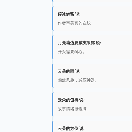
碎冰鲸酱 说:
作者审美真的在线
月亮塘边夏威夷果露 说:
开头需要耐心。
云朵的雨 说:
幽默风趣，减压神器。
云朵的值得 说:
故事情绪很饱满
云朵的方位 说: