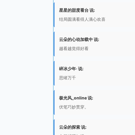
星星的甜度看台 说:
结局圆满看得人满心欢喜
云朵的心动加载中 说:
越看越觉得好看
碎冰少年· 说:
思绪万千
极光风_online 说:
伏笔巧妙贯穿。
云朵的探索 说: