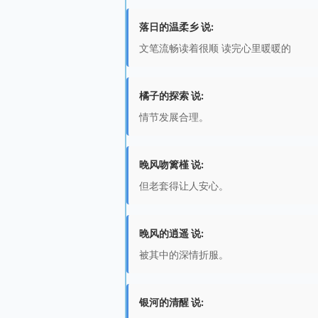
落日的温柔乡 说:
文笔流畅读着很顺 读完心里暖暖的
橘子的探索 说:
情节发展合理。
晚风吻篱槿 说:
但老套得让人安心。
晚风的逍遥 说:
被其中的深情折服。
银河的清醒 说: