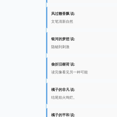
风过赣香飘 说:
文笔清新自然
银河的梦想 说:
隐秘到刺激
偷折旧榭荷 说:
读完像看见另一种可能
橘子的非凡 说:
结尾焰火绚烂。
橘子的平和 说: