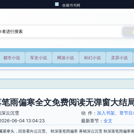
收藏书书网
都市小说
军史小说
网游小说
科幻小说
灵异小说
落笔雨偏寒全文免费阅读无弹窗大结
铭深云沉雪
动 作：
加入书架
、
章节目
6-06-04 13:04:23
最新章节：
全文
攥紧拳头，回首看向云沉雪。 秋深落笔雨偏寒 蒋铭深云沉雪 秋深落笔雨偏寒