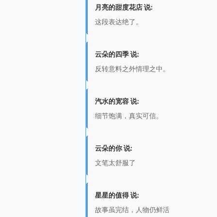
月亮的甜度花店 说:
这段表达绝了。
云朵的四季 说:
反转意料之外情理之中。
汽水的宽容 说:
细节饱满，真实可信。
云朵的你 说:
文笔太舒服了
星星的值得 说:
故事虽完结，人物仍鲜活