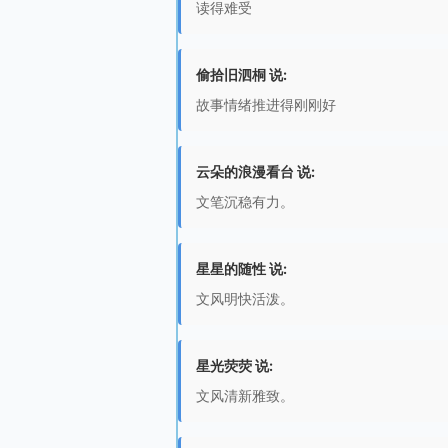
读得难受
偷拾旧泗桐 说:
故事情绪推进得刚刚好
云朵的浪漫看台 说:
文笔沉稳有力。
星星的随性 说:
文风明快活泼。
星光荧荧 说:
文风清新雅致。