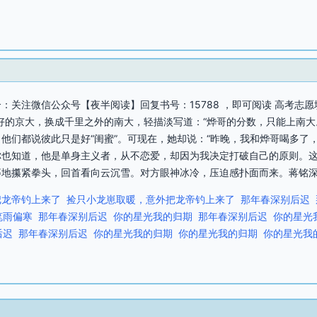
：关注微信公众号【夜半阅读】回复书号：15788 ，即可阅读 高考志
好的京大，换成千里之外的南大，轻描淡写道：“烨哥的分数，只能上南大
他们都说彼此只是好“闺蜜”。可现在，她却说：“昨晚，我和烨哥喝多了，
“你也知道，他是单身主义者，从不恋爱，却因为我决定打破自己的原则。
地攥紧拳头，回首看向云沉雪。对方眼神冰冷，压迫感扑面而来。蒋铭深呼
把龙帝钓上来了
捡只小龙崽取暖，意外把龙帝钓上来了
那年春深别后迟
笔雨偏寒
那年春深别后迟
你的星光我的归期
那年春深别后迟
你的星光
后迟
那年春深别后迟
你的星光我的归期
你的星光我的归期
你的星光我