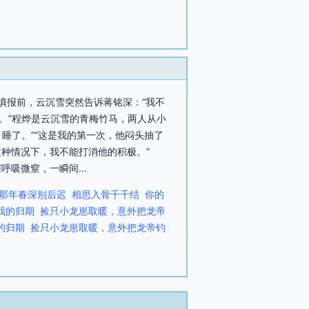
愿填报前，云沉雪突然告诉蒋铭深：“我不
。”程烨是云沉雪的青梅竹马，两人从小
睡了。”“这是我的第一次，他闷头抽了
这种情况下，我不能打消他的积极。”
吸微窒，一瞬间...
那年春深别后迟
相思入骨千千结
你的
我的归期
捡只小龙崽取暖，意外把龙帝
的归期
捡只小龙崽取暖，意外把龙帝钓