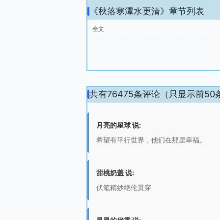
《秋落寒潭水更清》章节列表
全文
共有76475条评论（只显示前50
月亮的星球 说:
希望有平行世界，他们在那里幸福。
甜桃奶盖 说:
伏笔精妙绝伦贯穿