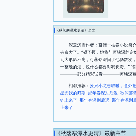
《秋落寒潭水更清》全文
深云沉雪作者：聊赠一枝春小说简介
去京大了。”顿了顿，她将与蒋铭深约定
到大形影不离，可蒋铭深问了他俩数次，
一整晚的烟，说什么都要对我负责。” 
————部分精彩试看————蒋铭深蓦
相邻推荐：
捡只小龙崽取暖，意外
星光我的归期
那年春深别后迟
秋深落
钓上来了
那年春深别后迟
那年春深别
上来了
《秋落寒潭水更清》最新章节