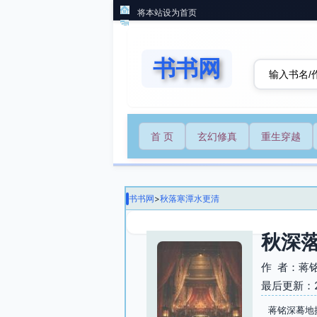
将本站设为首页
书书网
首 页
玄幻修真
重生穿越
书书网
>
秋落寒潭水更清
秋深
作 者：蒋
最后更新：202
蒋铭深蓦地