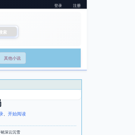
登录
注册
搜索
其他小说
局
录
、
开始阅读
蒋铭深云沉雪