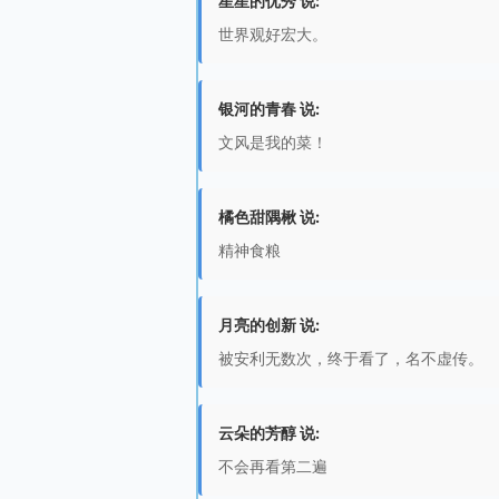
星星的优秀 说:
世界观好宏大。
银河的青春 说:
文风是我的菜！
橘色甜隅楸 说:
精神食粮
月亮的创新 说:
被安利无数次，终于看了，名不虚传。
云朵的芳醇 说:
不会再看第二遍