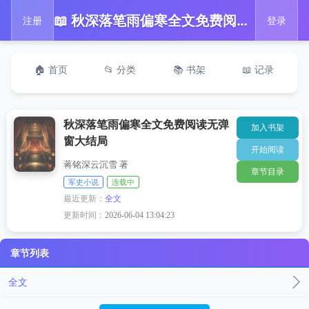
📖 秋深落笔雨偏寒全文免费阅读无弹窗大结局
注册
登录
🏠 首页
📂 分类
📚 书架
📖 记录
秋深落笔雨偏寒全文免费阅读无弹
加入书架
窗大结局
开始阅读
蒋铭深云沉雪 著
章节目录
军史小说
连载中
最近更新：
全文
更新时间：
2026-06-04 13:04:23
章节列表
全文