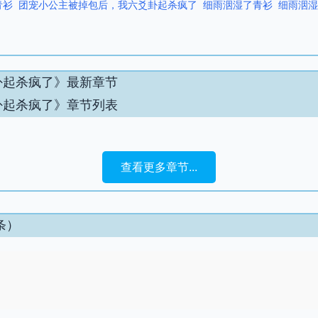
青衫
团宠小公主被掉包后，我六爻卦起杀疯了
细雨洇湿了青衫
细雨洇湿
卦起杀疯了》最新章节
卦起杀疯了》章节列表
查看更多章节...
条）