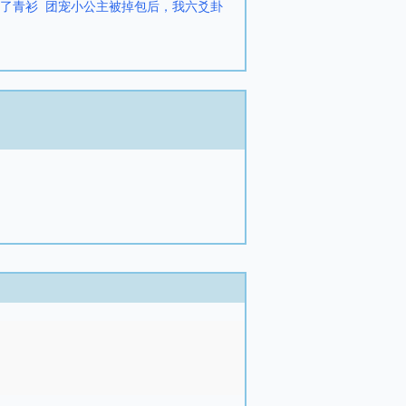
了青衫
团宠小公主被掉包后，我六爻卦