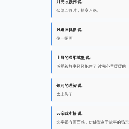
月亮照赣荞 说:
伏笔回收时，拍案叫绝。
风送归帆影 说:
像一幅画
山野的温柔城堡 说:
感觉被故事轻轻抱住了 读完心里暖暖的
银河的理智 说:
太上头了
云朵载浙椿 说:
文字很有画面感，仿佛置身于故事的场景