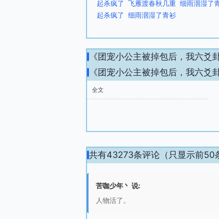
起杀疯了
飞雁渡春秋几重
细雨洇湿了
起杀疯了
细雨洇湿了青衫
《团宠小公主被掉包后，我六爻
《团宠小公主被掉包后，我六爻
全文
共有43273条评论（只显示前50
苦咖少年丶 说:
人物活了。