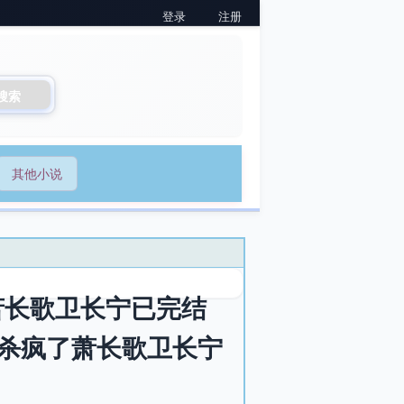
登录
注册
搜索
其他小说
萧长歌卫长宁已完结
起杀疯了萧长歌卫长宁