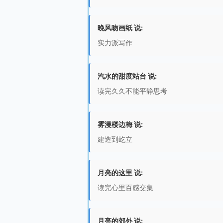
晚风吻画纸 说:
实力派写作
汽水的甜度站台 说:
读完久久不能平静思考
雾漫楼边梅 说:
建造到屹立
月亮的这里 说:
读完心里百感交集
月亮的郊外 说: