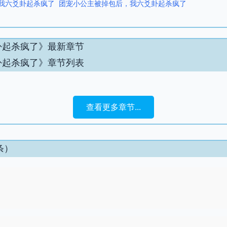
我六爻卦起杀疯了
团宠小公主被掉包后，我六爻卦起杀疯了
卦起杀疯了》最新章节
卦起杀疯了》章节列表
查看更多章节...
条）