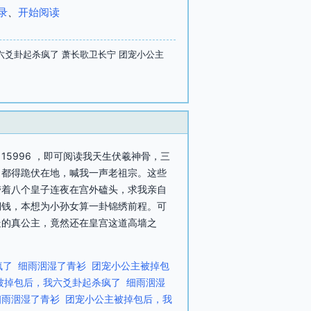
录
、
开始阅读
爻卦起杀疯了 萧长歌卫长宁 团宠小公主
5996 ，即可阅读我天生伏羲神骨，三
，都得跪伏在地，喊我一声老祖宗。这些
带着八个皇子连夜在宫外磕头，求我亲自
铜钱，本想为小孙女算一卦锦绣前程。可
走的真公主，竟然还在皇宫这道高墙之
疯了
细雨洇湿了青衫
团宠小公主被掉包
被掉包后，我六爻卦起杀疯了
细雨洇湿
细雨洇湿了青衫
团宠小公主被掉包后，我