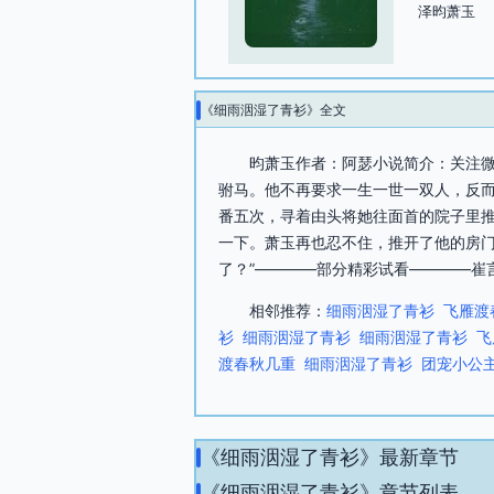
泽昀萧玉
《细雨洇湿了青衫》全文
昀萧玉作者：阿瑟小说简介：关注微
驸马。他不再要求一生一世一双人，反
番五次，寻着由头将她往面首的院子里推
一下。萧玉再也忍不住，推开了他的房门
了？”————部分精彩试看————崔言
相邻推荐：
细雨洇湿了青衫
飞雁渡
衫
细雨洇湿了青衫
细雨洇湿了青衫
飞
渡春秋几重
细雨洇湿了青衫
团宠小公
《细雨洇湿了青衫》最新章节
《细雨洇湿了青衫》章节列表