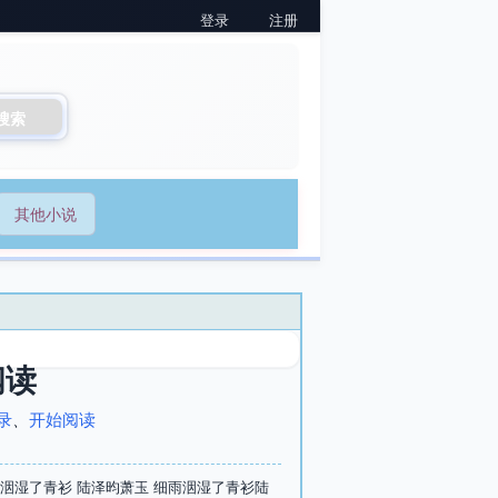
登录
注册
搜索
其他小说
阅读
录
、
开始阅读
雨洇湿了青衫 陆泽昀萧玉 细雨洇湿了青衫陆