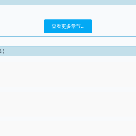
查看更多章节...
条）