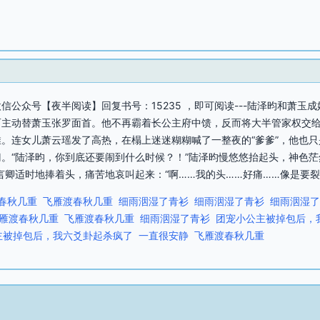
信公众号【夜半阅读】回复书号：15235 ，即可阅读---陆泽昀和萧玉
而主动替萧玉张罗面首。他不再霸着长公主府中馈，反而将大半管家权交
。连女儿萧云瑶发了高热，在榻上迷迷糊糊喊了一整夜的“爹爹”，他也
。“陆泽昀，你到底还要闹到什么时候？！”陆泽昀慢悠悠抬起头，神色茫
卿适时地捧着头，痛苦地哀叫起来：“啊……我的头……好痛……像是要裂开了
春秋几重
飞雁渡春秋几重
细雨洇湿了青衫
细雨洇湿了青衫
细雨洇湿了
雁渡春秋几重
飞雁渡春秋几重
细雨洇湿了青衫
团宠小公主被掉包后，
主被掉包后，我六爻卦起杀疯了
一直很安静
飞雁渡春秋几重