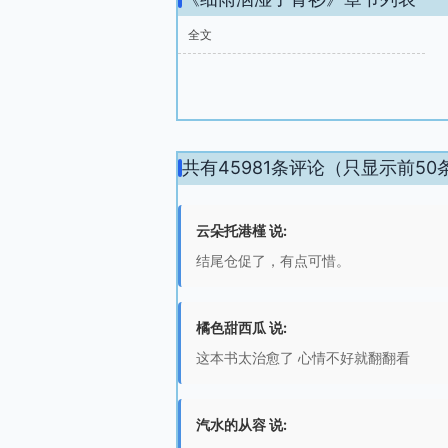
全文
共有45981条评论（只显示前50
云朵托港槿 说:
结尾仓促了，有点可惜。
橘色甜西瓜 说:
这本书太治愈了 心情不好就翻翻看
汽水的从容 说: