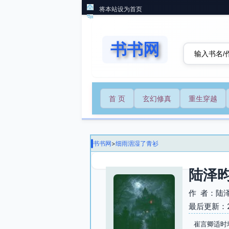
将本站设为首页
书书网
首 页
玄幻修真
重生穿越
书书网
>
细雨洇湿了青衫
陆泽
作 者：陆
最后更新：202
崔言卿适时