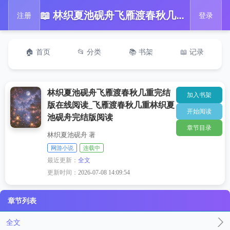
📖 林织夏池砚舟飞雁渡春秋几重完结版在线阅读_飞雁渡春秋几重林织夏池砚舟完结版阅读
注册
登录
🏠 首页
📂 分类
📚 书架
📖 记录
林织夏池砚舟飞雁渡春秋几重完结
加入书架
版在线阅读_飞雁渡春秋几重林织夏
开始阅读
池砚舟完结版阅读
章节目录
林织夏池砚舟 著
网游小说
连载中
最近更新：
全文
更新时间：
2026-07-08 14:09:54
章节列表
全文