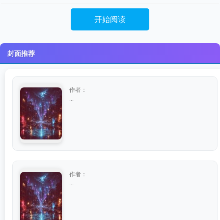
开始阅读
封面推荐
作者：
...
作者：
...