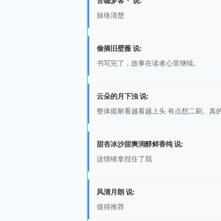
苦咖梦客丶 说:
脉络清楚
偷摘旧壁薇 说:
书写完了，故事在读者心里继续。
云朵的月下浊 说:
整体挺耐看越看越上头 有点想二刷。真
甜杏冰沙甜爽润醇鲜香纯 说:
这情绪拿捏住了我
风清月朗 说:
值得推荐