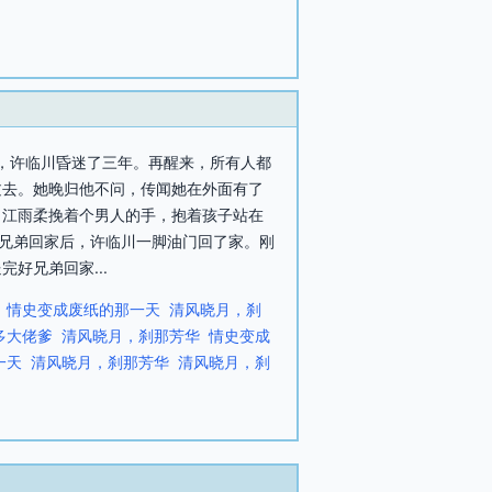
祸，许临川昏迷了三年。再醒来，所有人都
过去。她晚归他不问，传闻她在外面有了
，江雨柔挽着个男人的手，抱着孩子站在
好兄弟回家后，许临川一脚油门回了家。刚
好兄弟回家...
情史变成废纸的那一天
清风晓月，刹
多大佬爹
清风晓月，刹那芳华
情史变成
一天
清风晓月，刹那芳华
清风晓月，刹