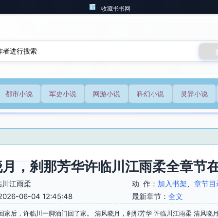
收藏书书网
都市小说
军史小说
网游小说
科幻小说
灵异小说
晓月，刹那芳华许临川江雨柔全章节
临川江雨柔
动 作：
加入书架
、
章节目
6-06-04 12:45:48
最新章节：
全文
回家后，许临川一脚油门回了家。 清风晓月，刹那芳华 许临川江雨柔 清风晓