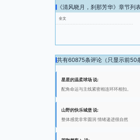
《清风晓月，刹那芳华》章节列
全文
共有60875条评论（只显示前50
星星的温柔球场 说:
配角命运与主线紧密相连环环相扣。
山野的快乐城堡 说:
整体感觉非常圆润 情绪递进很自然