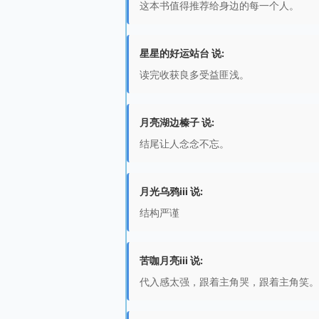
这本书值得推荐给身边的每一个人。
星星的好运站台 说:
读完收获良多受益匪浅。
月亮湖边榛子 说:
结尾让人念念不忘。
月光乌鸦iii 说:
结构严谨
苦咖月亮iii 说:
代入感太强，跟着主角哭，跟着主角笑。