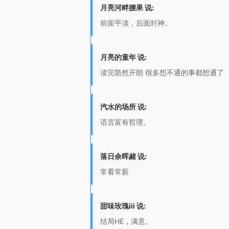
月亮河畔腰果 说:
前面平淡，后面封神。
月亮的童年 说:
读完豁然开朗 很多想不通的事都想通了
汽水的场所 说:
语言富有哲理。
落日余晖赭 说:
常看常新
甜味玫瑰iii 说:
结局HE，满意。