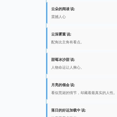
云朵的阅读 说:
震撼人心
云深雾重 说:
配角比主角有看点。
甜莓冰沙甜 说:
人物命运让人揪心。
月亮的领会 说:
看似荒诞的情节，却藏着最真实的人性。
落日的好运加载中 说: