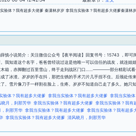
当实验体？我有超多大佬爹 秦潇林岁岁 拿我当实验体？我有超多大佬爹秦潇林
薛慎小说简介：关注微信公众号【夜半阅读】回复书号：15743 ，即
潇。我知道这个名字，爸爸曾经说过这是他唯一可以信任的战友，就连姐
破木箱，赤脚翻过百里雪山，终于走到战区门口……————部分精彩试看
结成了冰渣。岁岁的手在抖，那把生锈的手术刀片几乎捏不住。后颈处传
了。雪片像刀子一样割在脸上，生疼。岁岁不知道自己走了多久。她只知道
实验体？我有超多大佬爹
拿我当实验体？我有超多大佬爹
拿我当实验体
风晓月，刹那芳华
拿我当实验体？我有超多大佬爹
拿我当实验体？我有
月，刹那芳华
拿我当实验体？我有超多大佬爹
拿我当实验体？我有超多
华
拿我当实验体？我有超多大佬爹
清风晓月，刹那芳华