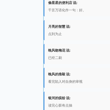
偷星星的便利店 说:
千言万语化作一句：好。
月亮的智慧 说:
点到为止
晚风吻梅花 说:
已经二刷
晚风的推敲 说:
看完陷入对自身的审视
银河的缤纷 说:
读完心脏有点抽