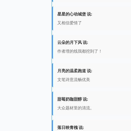
星星的心动城堡 说:
又相信爱情了
云朵的月下风 说:
作者埋的线我都挖到了！
月亮的温柔跑道 说:
文笔诗意流畅优美
甜莓奶咖甜醇 说:
大众题材里的清流。
落日映青槐 说: