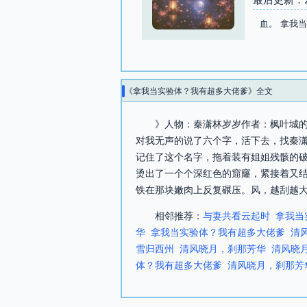
血。 拿我
《拿我当实验体？我有超多大佬爹》全文
》人物：秦潇林岁岁作者：枫叶城的
对我无声的说了六个字，活下去，找秦
记住了这个名字，拖着装有姐姐残骸的
烫出了一个个深红色的窟窿，紧接着又
铁在那块嫩肉上反复碾压。风，越刮越大
相邻推荐：
与妻共看云起时
拿我当
华
拿我当实验体？我有超多大佬爹
清
雪归西州
清风晓月，刹那芳华
清风晓
体？我有超多大佬爹
清风晓月，刹那芳