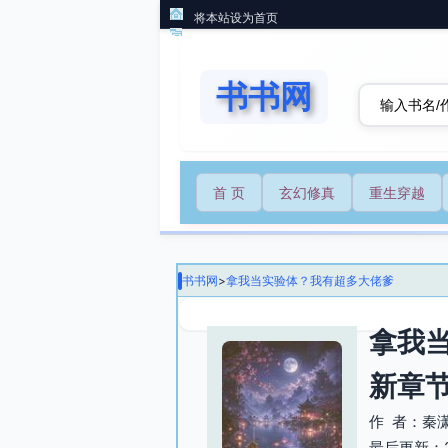
将本站设为首页
书书网
首 页
玄幻修真
重生穿越
书书网
>
拿我当实验体？我有超多大佬爹
拿我当
新章
作 者：秦
最后更新：202