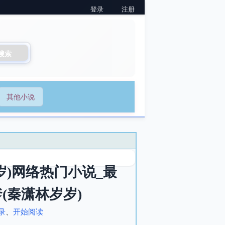
登录
注册
搜索
其他小说
)网络热门小说_最
(秦潇林岁岁)
录
、
开始阅读