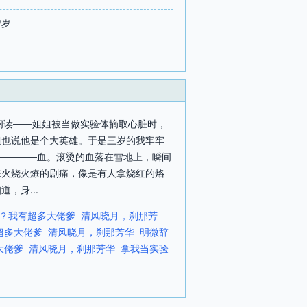
岁岁
可阅读——姐姐被当做实验体摘取心脏时，
姐也说他是个大英雄。于是三岁的我牢牢
————血。滚烫的血落在雪地上，瞬间
来火烧火燎的剧痛，像是有人拿烧红的烙
，身...
？我有超多大佬爹
清风晓月，刹那芳
超多大佬爹
清风晓月，刹那芳华
明微辞
大佬爹
清风晓月，刹那芳华
拿我当实验