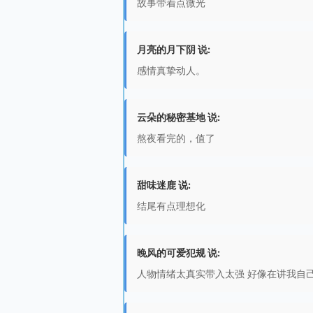
故事带着点微光
月亮的月下阴 说:
感情真挚动人。
云朵的秘密基地 说:
熬夜看完的，值了
甜味迷鹿 说:
结尾有点理想化
晚风的可爱犯规 说:
人物情绪太真实带入太强 好像在讲我自