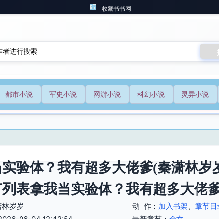
收藏书书网
都市小说
军史小说
网游小说
科幻小说
灵异小说
实验体？我有超多大佬爹(秦潇林岁岁
节列表拿我当实验体？我有超多大佬爹
潇林岁岁
动 作：
加入书架
、
章节目
6-06-04 12:42:54
最新章节：
全文