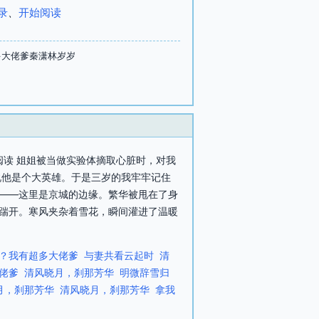
录
、
开始阅读
多大佬爹秦潇林岁岁
阅读 姐姐被当做实验体摘取心脏时，对我
说他是个大英雄。于是三岁的我牢牢记住
——这里是京城的边缘。繁华被甩在了身
脚踹开。寒风夹杂着雪花，瞬间灌进了温暖
？我有超多大佬爹
与妻共看云起时
清
佬爹
清风晓月，刹那芳华
明微辞雪归
月，刹那芳华
清风晓月，刹那芳华
拿我