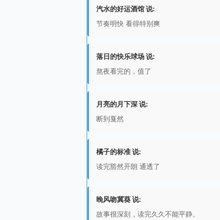
汽水的好运酒馆 说:
节奏明快 看得特别爽
落日的快乐球场 说:
熬夜看完的，值了
月亮的月下深 说:
断到戛然
橘子的标准 说:
读完豁然开朗 通透了
晚风吻冀葵 说:
故事很深刻，读完久久不能平静。