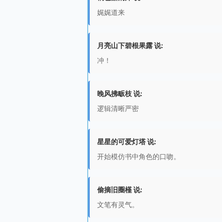
娓娓道来
月亮山下碧根果露 说:
冲！
晚风拂畈枝 说:
逻辑清晰严密
星星的可爱灯塔 说:
开始模仿书中角色的口吻。
偷摘旧圈槿 说:
文笔有灵气。