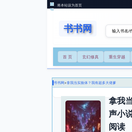
将本站设为首页
书书网
首 页
玄幻修真
重生穿越
书书网
>
拿我当实验体？我有超多大佬爹
拿我
声小
阅读