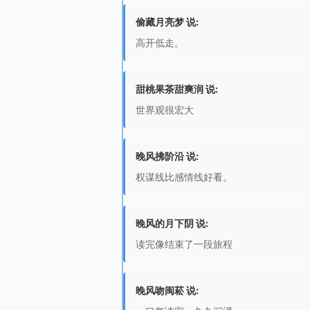
偷藏月亮梦 说:
高开低走。
甜桃果茶甜爽润 说:
世界观很宏大
晚风拂阶沿 说:
权谋线比感情线好看。
晚风的月下阴 说:
读完像结束了一段旅程
晚风吻闽菘 说: