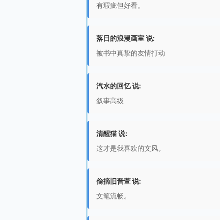
有瑕疵但好看。
落日的浪漫画室 说:
被书中真挚的友情打动
汽水的回忆 说:
叙事高级
清醒猫 说:
这才是我喜欢的文风。
偷摘旧晋萱 说:
文笔流畅。