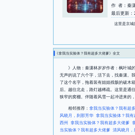
作 者：秦
最后更新：202
这里是京城
《拿我当实验体？我有超多大佬爹》全文
》人物：秦潇林岁岁作者：枫叶城的
无声的说了六个字，活下去，找秦潇。
了这个名字，拖着装有姐姐残骸的破木
后。越往北走，路灯越稀疏。这里是通往
狭窄的窝棚。伴随着风雪一起冲进来的，
相邻推荐：
拿我当实验体？我有超
风晓月，刹那芳华
拿我当实验体？我有
西州
拿我当实验体？我有超多大佬爹
当实验体？我有超多大佬爹
清风晓月，