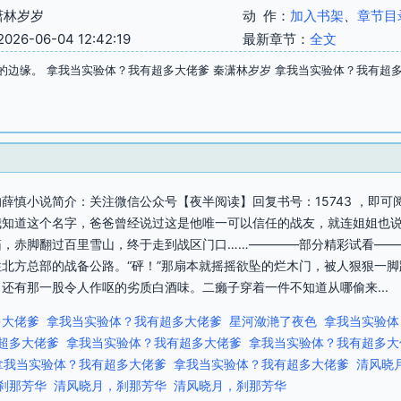
潇林岁岁
动 作：
加入书架
、
章节目
6-06-04 12:42:19
最新章节：
全文
的边缘。 拿我当实验体？我有超多大佬爹 秦潇林岁岁 拿我当实验体？我有超
薛慎小说简介：关注微信公众号【夜半阅读】回复书号：15743 ，即可
我知道这个名字，爸爸曾经说过这是他唯一可以信任的战友，就连姐姐也
箱，赤脚翻过百里雪山，终于走到战区门口……————部分精彩试看——
北方总部的战备公路。“砰！”那扇本就摇摇欲坠的烂木门，被人狠狠一
还有那一股令人作呕的劣质白酒味。二癞子穿着一件不知道从哪偷来...
多大佬爹
拿我当实验体？我有超多大佬爹
星河潋滟了夜色
拿我当实验体
超多大佬爹
拿我当实验体？我有超多大佬爹
拿我当实验体？我有超多大
拿我当实验体？我有超多大佬爹
拿我当实验体？我有超多大佬爹
清风晓
刹那芳华
清风晓月，刹那芳华
清风晓月，刹那芳华