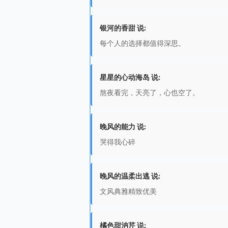
银河的香甜 说:
每个人的选择都值得深思。
星星的心动海岛 说:
熬夜看完，天亮了，心也空了。
晚风的能力 说:
哭得我心碎
晚风的温柔出逃 说:
文风典雅精致优美
橘色甜汭芹 说: