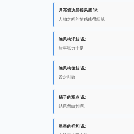
月亮塘边碧根果露 说:
人物之间的情感线很细腻
晚风拂汜枝 说:
故事张力十足
晚风拂馆枝 说:
设定别致
橘子的观点 说:
结尾留白妙啊。
星星的祥和 说: