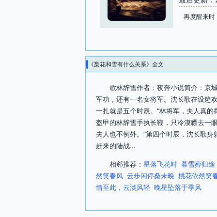
再度醒来时
《梨花和雪有什么关系》全文
歌林辞雪作者：夜奔小说简介：京
军功，还有一名女将军。沈长歌在设筵
一扎就是五个时辰。“林将军，夫人真的撑
盔甲的林辞雪手执长鞭，只冷漠瞟去一眼
夫人也不例外。”第四个时辰，沈长歌身
赶来的陆战...
相邻推荐：
星落飞花时
暮雪葬归途
然笑春风
云步闲停桑未晚
桃花依然笑
情至此，云淡风轻
晚星坠落于季风