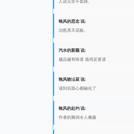
人设完全不套路。
晚风的思念 说:
治愈系天花板。
汽水的新颖 说:
越品越有味道 值得反复读
晚风吻沚菽 说:
读到后面心都融化了
晚风的赴约 说:
作者的脑洞令人佩服