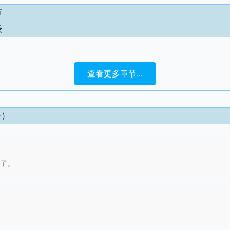
节
表
查看更多章节...
条）
了。