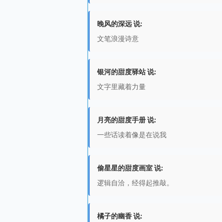
晚风的深远 说:
文笔浪漫诗意
银河的甜度驿站 说:
文字里藏着力量
月亮的甜度手册 说:
一些话读着像是在说我
偷星星的甜度画室 说:
逻辑自洽，经得起推敲。
橘子的幽香 说: