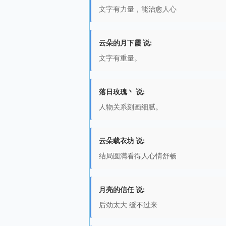
文字有力量，能治愈人心
云朵的月下霞 说:
文字有重量。
落日玫瑰丶 说:
人物关系刻画细腻。
云朵载衣坊 说:
结局圆满看得人心情舒畅
月亮的信任 说:
后劲太大 缓不过来