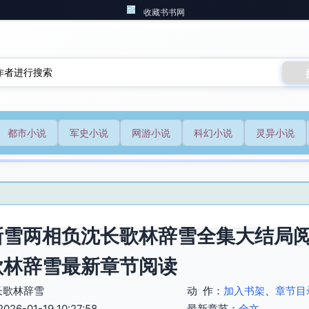
收藏书书网
都市小说
军史小说
网游小说
科幻小说
灵异小说
新雪两相负沈长歌林辞雪全集大结局阅
歌林辞雪最新章节阅读
长歌林辞雪
动 作：
加入书架
、
章节目
6-01-19 10:27:58
最新章节：
全文