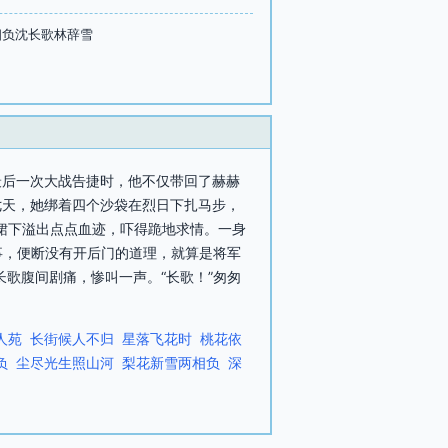
相负沈长歌林辞雪
最后一次大战告捷时，他不仅带回了赫赫
七天，她绑着四个沙袋在烈日下扎马步，
歌襦裙下溢出点点血迹，吓得跪地求情。一身
事，便断没有开后门的道理，就算是将军
歌腹间剧痛，惨叫一声。“长歌！”匆匆
人苑
长街候人不归
星落飞花时
桃花依
负
尘尽光生照山河
梨花新雪两相负
深