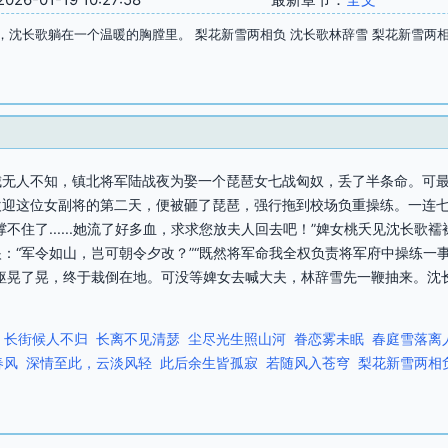
，沈长歌躺在一个温暖的胸膛里。 梨花新雪两相负 沈长歌林辞雪 梨花新雪两
城无人不知，镇北将军陆战夜为娶一个琵琶女七战匈奴，丢了半条命。可
欢迎这位女副将的第二天，便被砸了琵琶，强行拖到校场负重操练。一连
不住了......她流了好多血，求求您放夫人回去吧！”婢女桃夭见沈长
：“军令如山，岂可朝令夕改？”“既然将军命我全权负责将军府中操练一
躯晃了晃，终于栽倒在地。可没等婢女去喊大夫，林辞雪先一鞭抽来。沈长
长街候人不归
长离不见清瑟
尘尽光生照山河
眷恋雾未眠
春庭雪落离
春风
深情至此，云淡风轻
此后余生皆孤寂
若随风入苍穹
梨花新雪两相