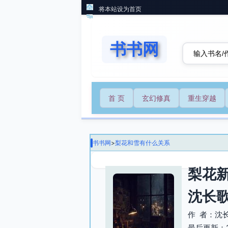
将本站设为首页
书书网
首 页
玄幻修真
重生穿越
书书网
>
梨花和雪有什么关系
梨花
沈长
作 者：沈
最后更新：202