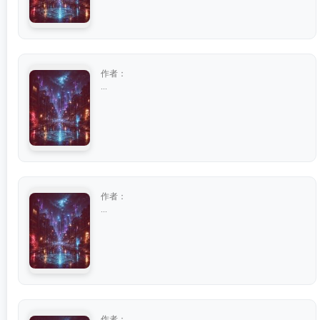
作者：
...
作者：
...
作者：