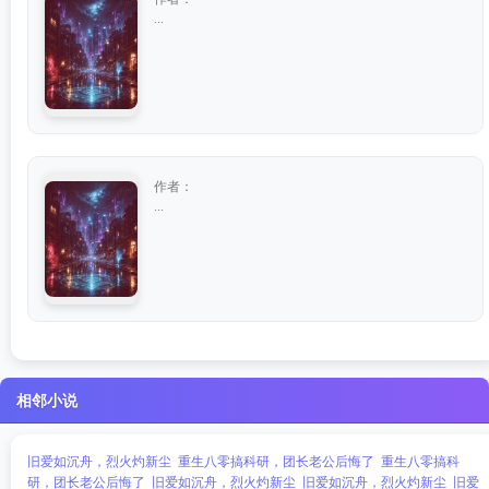
...
作者：
...
相邻小说
旧爱如沉舟，烈火灼新尘
重生八零搞科研，团长老公后悔了
重生八零搞科
研，团长老公后悔了
旧爱如沉舟，烈火灼新尘
旧爱如沉舟，烈火灼新尘
旧爱