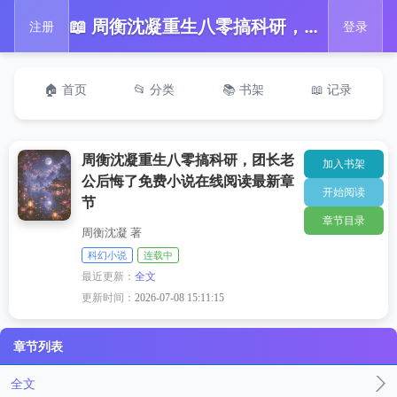
📖 周衡沈凝重生八零搞科研，团长老公后悔了免费小说在线阅读最新章节
注册
登录
🏠 首页
📂 分类
📚 书架
📖 记录
周衡沈凝重生八零搞科研，团长老
加入书架
公后悔了免费小说在线阅读最新章
开始阅读
节
章节目录
周衡沈凝 著
科幻小说
连载中
最近更新：
全文
更新时间：
2026-07-08 15:11:15
章节列表
全文